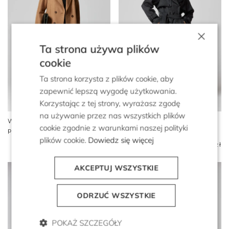
×
Ta strona używa plików
cookie
Ta strona korzysta z plików cookie, aby
zapewnić lepszą wygodę użytkowania.
Korzystając z tej strony, wyrażasz zgodę
na używanie przez nas wszystkich plików
Wełniany dwurzędowy
Szary wełniany trencz z
cookie zgodnie z warunkami naszej polityki
płaszcz camelowy z paskiem
jedwabiem i kaszmirem
plików cookie.
Dowiedz się więcej
6 499 zł
4 549 zł
4 499 zł
3 099 zł
AKCEPTUJ WSZYSTKIE
ODRZUĆ WSZYSTKIE
POKAŻ SZCZEGÓŁY