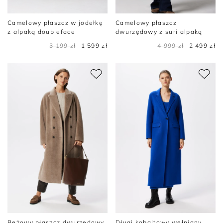
Camelowy płaszcz w jodełkę
Camelowy płaszcz
z alpaką doubleface
dwurzędowy z suri alpaką
3 199 zł
1 599 zł
4 999 zł
2 499 zł
Beżowy płaszcz dwurzędowy
Długi kobaltowy wełniany