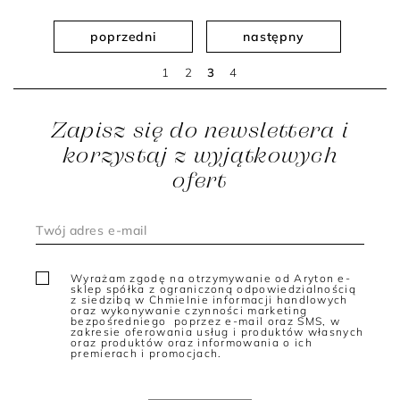
poprzedni
następny
1
2
3
4
Zapisz się do newslettera i
korzystaj z wyjątkowych
ofert
Wyrażam zgodę na otrzymywanie od Aryton e-
sklep spółka z ograniczoną odpowiedzialnością
z siedzibą w Chmielnie informacji handlowych
oraz wykonywanie czynności marketing
bezpośredniego poprzez e-mail oraz SMS, w
zakresie oferowania usług i produktów własnych
oraz produktów oraz informowania o ich
premierach i promocjach.