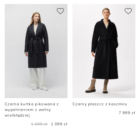
Czarna kurtka pikowana z
Czarny płaszcz z kaszmiru
wypełnieniem z wełny
7 999 zł
wielbłądziej
1 599 zł
1 099 zł