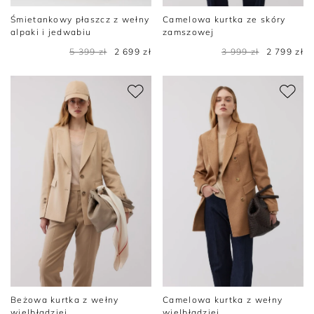
Śmietankowy płaszcz z wełny
Camelowa kurtka ze skóry
alpaki i jedwabiu
zamszowej
5 399 zł
2 699 zł
3 999 zł
2 799 zł
Beżowa kurtka z wełny
Camelowa kurtka z wełny
wielbłądziej
wielbłądziej