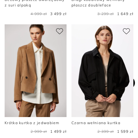
z suri alpaką
płaszcz doubleface
4 999 zł
3 499 zł
3 299 zł
1 649 zł
Krótka kurtka z jedwabiem
Czarna wełniana kurtka
2 999 zł
1 499 zł
2 399 zł
1 599 zł