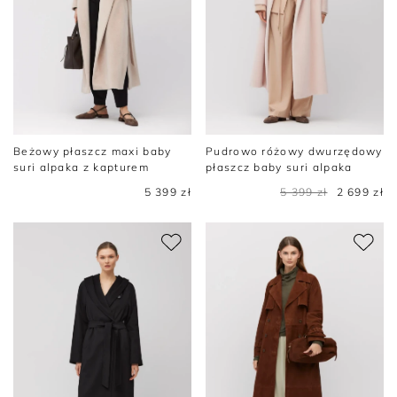
Beżowy płaszcz maxi baby
Pudrowo różowy dwurzędowy
suri alpaka z kapturem
płaszcz baby suri alpaka
5 399 zł
5 399 zł
2 699 zł