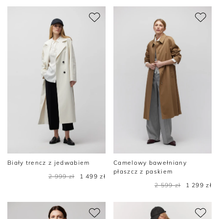
Biały trencz z jedwabiem
Camelowy bawełniany
płaszcz z paskiem
2 999 zł
1 499 zł
2 599 zł
1 299 zł