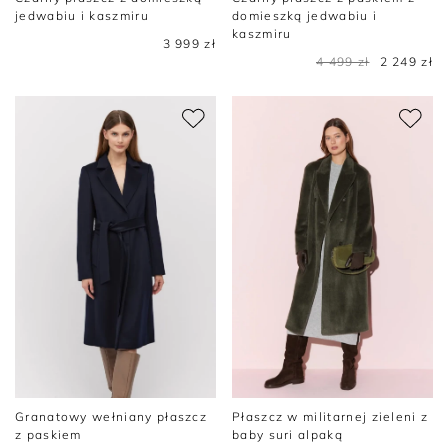
jedwabiu i kaszmiru
domieszką jedwabiu i
kaszmiru
3 999 zł
4 499 zł
2 249 zł
Granatowy wełniany płaszcz
Płaszcz w militarnej zieleni z
z paskiem
baby suri alpaką