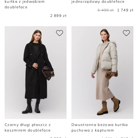
kurtka z jedwabiem
jednorzędowy doubleface
doubleface
3 499 zł
1 749 zł
2 899 zł
Czarny długi płaszcz z
Dwustronna beżowa kurtka
kaszmirem doubleface
puchowa z kapturem