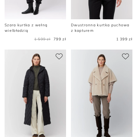
Szara kurtka z wełną
Dwustronna kurtka puchowa
wielbładzią
z kapturem
1 599 zł
799 zł
1 399 zł