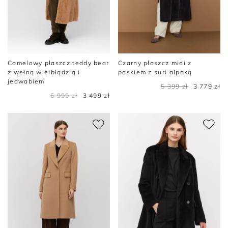
Camelowy płaszcz teddy bear
Czarny płaszcz midi z
z wełną wielbłądzią i
paskiem z suri alpaką
jedwabiem
5 399 zł
3 779 zł
6 999 zł
3 499 zł