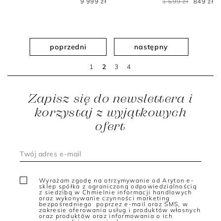
9 999 zł
1 699 zł
849 zł
poprzedni
następny
1
2
3
4
Zapisz się do newslettera i
korzystaj z wyjątkowych
ofert
Wyrażam zgodę na otrzymywanie od Aryton e-
sklep spółka z ograniczoną odpowiedzialnością
z siedzibą w Chmielnie informacji handlowych
oraz wykonywanie czynności marketing
bezpośredniego poprzez e-mail oraz SMS, w
zakresie oferowania usług i produktów własnych
oraz produktów oraz informowania o ich