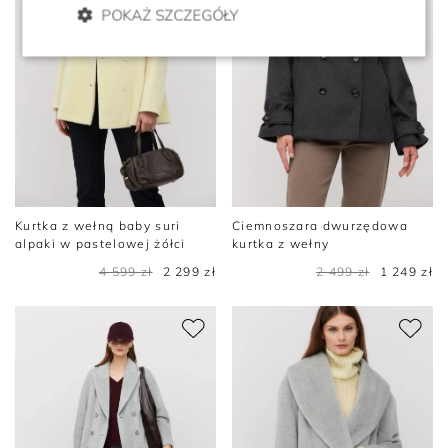
POKAŻ SZCZEGÓŁY
Kurtka z wełną baby suri
Ciemnoszara dwurzędowa
alpaki w pastelowej żółci
kurtka z wełny
4 599 zł
2 299 zł
2 499 zł
1 249 zł