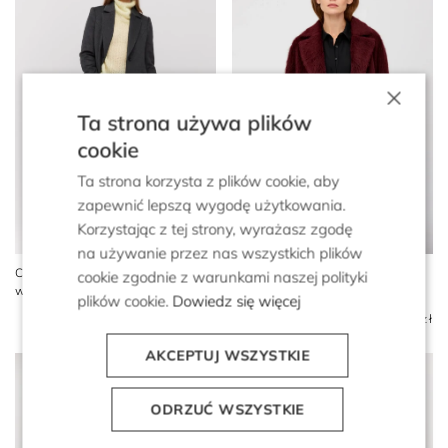
×
Ta strona używa plików
cookie
Ta strona korzysta z plików cookie, aby
zapewnić lepszą wygodę użytkowania.
Korzystając z tej strony, wyrażasz zgodę
na używanie przez nas wszystkich plików
Ciemnoszary płaszcz midi z
Wiśniowa kurtka z alpaką i
cookie zgodnie z warunkami naszej polityki
wełny
wełną jagnięcą
plików cookie.
Dowiedz się więcej
2 899 zł
1 999 zł
4 599 zł
2 299 zł
AKCEPTUJ WSZYSTKIE
ODRZUĆ WSZYSTKIE