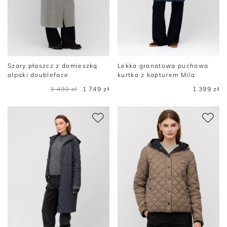
Szary płaszcz z domieszką
Lekka granatowa puchowa
alpaki doubleface
kurtka z kapturem Mila
3 499 zł
1 749 zł
1 399 zł