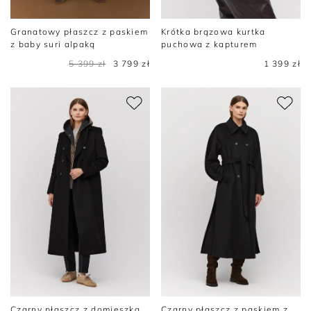
Granatowy płaszcz z paskiem
Krótka brązowa kurtka
z baby suri alpaką
puchowa z kapturem
5 399 zł
3 799 zł
1 399 zł
Czarny płaszcz z domieszką
Czarny płaszcz z paskiem z