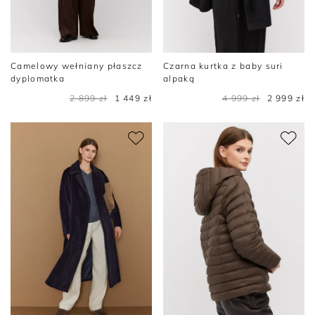
Camelowy wełniany płaszcz
Czarna kurtka z baby suri
dyplomatka
alpaką
2 899 zł
1 449 zł
4 999 zł
2 999 zł