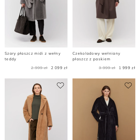
Szary płaszcz midi z wełny
Czekoladowy wełniany
teddy
płaszcz z paskiem
2 999 zł
2 099 zł
3 999 zł
1 999 zł