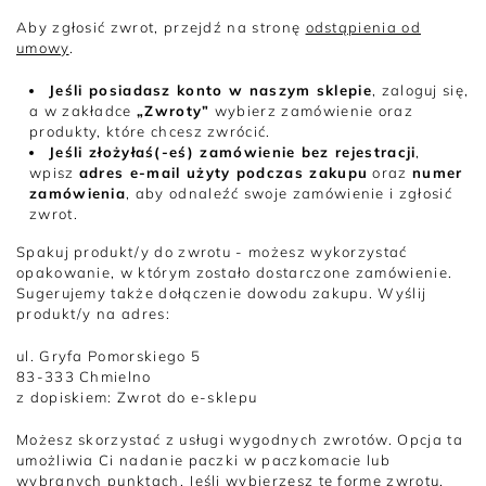
Aby zgłosić zwrot, przejdź na stronę
odstąpienia od
umowy
.
Jeśli posiadasz konto w naszym sklepie
, zaloguj się,
a w zakładce
„Zwroty”
wybierz zamówienie oraz
produkty, które chcesz zwrócić.
Jeśli złożyłaś(-eś) zamówienie bez rejestracji
,
wpisz
adres e-mail użyty podczas zakupu
oraz
numer
zamówienia
, aby odnaleźć swoje zamówienie i zgłosić
zwrot.
Spakuj produkt/y do zwrotu - możesz wykorzystać
opakowanie, w którym zostało dostarczone zamówienie.
Sugerujemy także dołączenie dowodu zakupu. Wyślij
produkt/y na adres:
ul. Gryfa Pomorskiego 5
83-333 Chmielno
z dopiskiem: Zwrot do e-sklepu
Możesz skorzystać z usługi wygodnych zwrotów. Opcja ta
umożliwia Ci nadanie paczki w paczkomacie lub
wybranych punktach. Jeśli wybierzesz tę formę zwrotu,