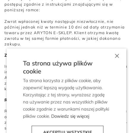
postępuj zgodnie z instrukcjami znajdującymi się w
poniższej ramce:
Zwrot wpłaconej kwoty następuje niezwłocznie, nie
później jednak niż w terminie 10 dni od daty otrzymania
towaru przez ARYTON E-SKLEP. Klient otrzyma kwotę
zwrotu w tej samej formie płatności, w jakiej dokonano
zakupu.
×
Zwroty w salonie stacjonarnym
Ta strona używa plików
Istnieje również możliwość dokonania zwrotu zamówienia
cookie
internetowego w salonach stacjonarnych PATRIZIA
ARYTON. Sklepy stacjonarne nie dokonują jednak
Ta strona korzysta z plików cookie, aby
zwrotów płatności. Pełna lista salonów stacjonarnych, w
zapewnić lepszą wygodę użytkowania.
których można dokonać zwrotu, dostępna jest
tutaj
.
Korzystając z tej strony, wyrażasz zgodę
Reklamacje
na używanie przez nas wszystkich plików
cookie zgodnie z warunkami naszej polityki
Reklamacja towaru może nastąpić do 24 miesięcy od dnia
plików cookie.
Dowiedz się więcej
otrzymania produktu, ze względu na niezgodność towaru
z umową. Towar reklamowany należy odesłać na adres e-
sklepu. W przypadku pozytywnego rozpatrzenia
AKCEPTUJ WSZYSTKIE