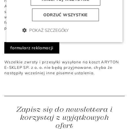
reklamacji, towar zostanie odesłany do klienta na koszt
ARYTON E-SKLEP SP. z o. o. Do reklamowanego towaru
sugerujemy dołączenie paragonu. Sugerujemy także
ODRZUĆ WSZYSTKIE
wypełnienie i dołączenie do wysyłanego towaru
formularza reklamacyjnego, co znacznie ułatwi i
przyspieszy proces reklamacji.
POKAŻ SZCZEGÓŁY
formularz reklamacji
Wszelkie zwroty i przesyłki wysyłane na koszt ARYTON
E-SKLEP SP. z o. o. nie będą przyjmowane, chyba że
nastąpiły wcześniej inne pisemne ustalenia.
Zapisz się do newslettera i
korzystaj z wyjątkowych
ofert