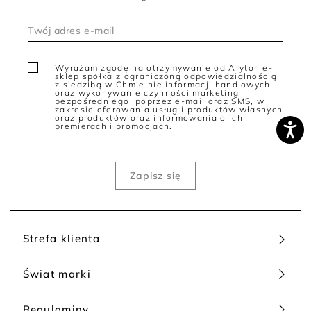
Wyrażam zgodę na otrzymywanie od Aryton e-
sklep spółka z ograniczoną odpowiedzialnością
z siedzibą w Chmielnie informacji handlowych
oraz wykonywanie czynności marketing
bezpośredniego poprzez e-mail oraz SMS, w
zakresie oferowania usług i produktów własnych
oraz produktów oraz informowania o ich
premierach i promocjach.
Strefa klienta
Świat marki
Regulaminy