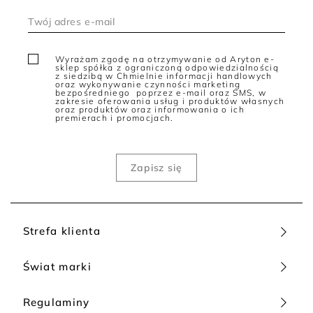
Wyrażam zgodę na otrzymywanie od Aryton e-
sklep spółka z ograniczoną odpowiedzialnością
z siedzibą w Chmielnie informacji handlowych
oraz wykonywanie czynności marketing
bezpośredniego poprzez e-mail oraz SMS, w
zakresie oferowania usług i produktów własnych
oraz produktów oraz informowania o ich
premierach i promocjach.
Strefa klienta
Świat marki
Regulaminy