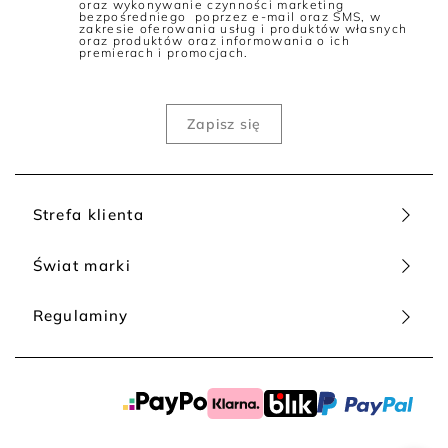
oraz wykonywanie czynności marketing
modnie i kobieco!
bezpośredniego poprzez e-mail oraz SMS, w
zakresie oferowania usług i produktów własnych
oraz produktów oraz informowania o ich
Jakie kurtki są najcieplejsze? Kurtki damskie z puchu!
premierach i promocjach.
Czy puchowe kurtki są ciepłe? Oczywiście! Kurtki puchowe są
zwykle lekkie i nie krępują ruchów, a jednocześnie zapewniają
skuteczną ochronę przed niskimi temperaturami. Ekskluzywne
kurtki puchowe z kolekcji Patrizia Aryton są dostępne w
różnych modelach i kolorach, dzięki czemu każda, nawet
najbardziej wymagająca kobieta, może wybrać coś dla siebie.
Mogą mieć różne kaptury, kołnierze, kieszenie i ozdoby, co
czyni je zarówno praktycznymi, jak i modnymi ubraniami na
Strefa klienta
zimę.
Puch ma zdolności do magazynowania powietrza, co przekłada
Świat marki
się na wysoki komfort termiczny. Jest przewiewny i nie
powoduje przegrzewania się organizmu. Najczęściej
spotykanym puchem jest puch kaczy.
Regulaminy
Jak powstają kurtki puchowe damskie?
Kurtki puchowe zazwyczaj są szyte techniką pikowania, łącząc
materiał zewnętrzny z wewnętrznym, tak, aby powstały
specjalne komory, w których osadzony jest puch. Efektem tego
jest jego równomierne rozłożenie i zapobieganie
przemieszczaniu się. Dzięki temu nie powstają zbitki puchu w