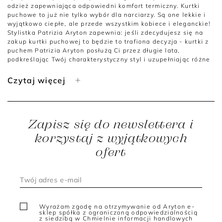
odzież zapewniająca odpowiedni komfort termiczny. Kurtki
puchowe to już nie tylko wybór dla narciarzy. Są one lekkie i
wyjątkowo ciepłe, ale przede wszystkim kobiece i eleganckie!
Stylistka Patrizia Aryton zapewnia: jeśli zdecydujesz się na
zakup kurtki puchowej to będzie to trafiona decyzja - kurtki z
puchem Patrizia Aryton posłużą Ci przez długie lata,
podkreślając Twój charakterystyczny styl i uzupełniając różne
stylizacje.
Czytaj więcej
Eleganckie kurtki puchowe damskie na zimę
Kurtki puchowe dla kobiet tylko na stok? Nic bardziej mylnego.
Ekskluzywne kurtki puchowe damskie z kolekcji Patrizia
Aryton to wybór na każdą okazję! Niezależnie od tego, jaką
Zapisz się do newslettera i
długość kurtki preferujesz, czy ma mieć ona prosty krój, kaptur
czy też nie, jaki styl najbardziej Ci odpowiada, w ofercie
korzystaj z wyjątkowych
internetowej Patrizia Aryton na pewno znajdziesz kurtkę,
ofert
która spełni Twoje oczekiwania.
Kurtki te mogą być noszone do sukienek, spódnic, eleganckich
spodni lub do bardziej formalnych stylizacji. A może lubisz
luźny styl i casualowe ubrania? Kurtka puchowa będzie dobrze
wyglądać np. w podróży z plecakiem i luźnymi spodniami
dresowymi w zestawie z białymi sneakersami. Damskie kurtki
Wyrażam zgodę na otrzymywanie od Aryton e-
puchowe to rozwiązanie, które pasuje do każdej stylizacji i
sklep spółka z ograniczoną odpowiedzialnością
z siedzibą w Chmielnie informacji handlowych
podczas chłodnych dni pozwoli poczuć Ci się wyjątkowo