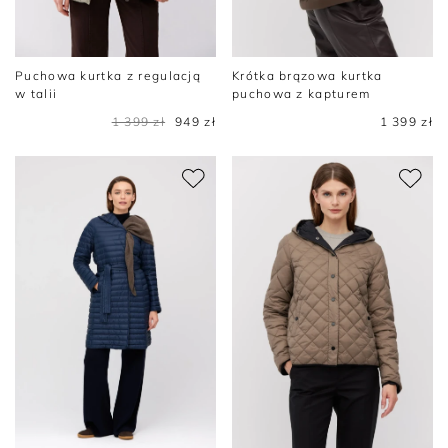
Puchowa kurtka z regulacją
Krótka brązowa kurtka
w talii
puchowa z kapturem
1 399 zł
949 zł
1 399 zł