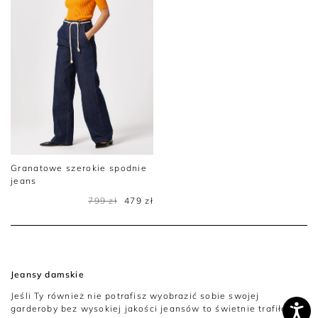
Granatowe szerokie spodnie
jeans
799 zł
479 zł
Jeansy damskie
Jeśli Ty również nie potrafisz wyobrazić sobie swojej
garderoby bez wysokiej jakości jeansów to świetnie trafiłaś!