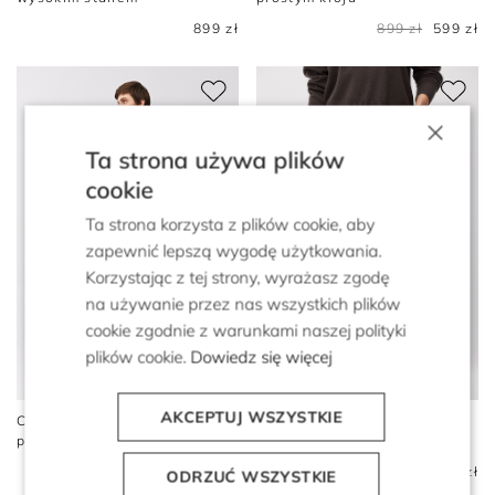
899 zł
899 zł
599 zł
×
Ta strona używa plików
cookie
Ta strona korzysta z plików cookie, aby
zapewnić lepszą wygodę użytkowania.
Korzystając z tej strony, wyrażasz zgodę
na używanie przez nas wszystkich plików
cookie zgodnie z warunkami naszej polityki
plików cookie.
Dowiedz się więcej
AKCEPTUJ WSZYSTKIE
Czekoladowe jeansy o
Jeansy o fasonie flare z
prostym kroju
wysokim stanem
899 zł
899 zł
ODRZUĆ WSZYSTKIE