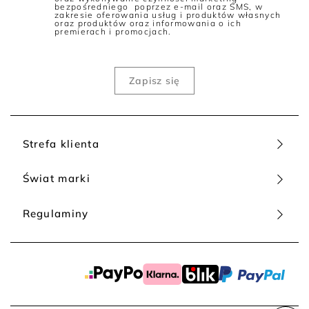
Mamy dla Ciebie damskie dżinsy o różnych fasonach, które
bezpośredniego poprzez e-mail oraz SMS, w
dobierzesz w zależności od swoich preferencji. Co czeka na
zakresie oferowania usług i produktów własnych
oraz produktów oraz informowania o ich
Ciebie w Patrizia Aryton? Jeansy dopasowane do sylwetki
premierach i promocjach.
podkreślające jej atuty oraz modele o luźnym kroju, które nie
krępują ruchów i zapewniają maksymalny komfort noszenia.
Hitem ostatnich sezonów są także jeansy damskie dzwony,
czyli idealny patent na wyrównanie proporcji sylwetki. Ten
kultowy już krój z rozszerzanymi ku dołowi nogawkami
doskonale łączy nowoczesność z klasyką, dlatego
zdecydowanie powinnaś mieć go w swojej szafie!
W naszej kolekcji znajdziesz także modne dżinsy damskie z
Strefa klienta
wysokim stanem, czyli modele, którą kochają kobiety na całym
świecie, pasujące do wielu typów sylwetki. Taki krój optycznie
wydłuża nogi, a jednocześnie podkreśla talię. Doskonale
Świat marki
pasują do sneakersów, trampek, botków, a także do szpilek,
jeśli zależy Ci na bardziej eleganckim wydaniu. Nie wiesz, na
jaki model się zdecydować? Mamy dla Ciebie dobrą wiadomość
Regulaminy
- w nadchodzących sezonach modne będzie to, w czym
czujesz się najlepiej!
Spodnie dżinsy damskie - dlaczego warto mieć je w swojej
szafie?
Spodnie jeansowe wyróżnia przede wszystkim
ponadczasowość oraz uniwersalność, a więc bardzo łatwo