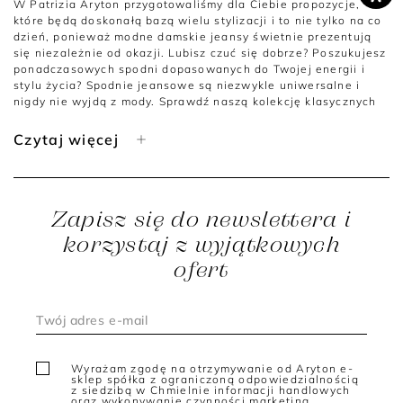
W Patrizia Aryton przygotowaliśmy dla Ciebie propozycje,
które będą doskonałą bazą wielu stylizacji i to nie tylko na co
dzień, ponieważ modne damskie jeansy świetnie prezentują
się niezależnie od okazji. Lubisz czuć się dobrze? Poszukujesz
ponadczasowych spodni dopasowanych do Twojej energii i
stylu życia? Spodnie jeansowe są niezwykle uniwersalne i
nigdy nie wyjdą z mody. Sprawdź naszą kolekcję klasycznych
modeli, które każdego dnia dodadzą Ci pewności siebie.
Czytaj więcej
Spodnie jeansowe dla kobiet, które nie boją się wyzwań
Klasyczne damskie jeansy sprostają największym
oczekiwaniom minimalistek i kobiet niezależnych pragnących
wyglądać nieprzeciętnie, a zarazem gustownie i ze smakiem.
Zapisz się do newslettera i
Znajdziesz u nas szeroki wybór propozycji, które doskonale
sprawdzają się w sytuacjach nieoficjalnych, a więc na
korzystaj z wyjątkowych
spacerach, zakupach, czy spotkaniach ze znajomymi. Zwróć
ofert
jednak uwagę, że damskie spodnie jeansowe w połączeniu z
elegancką garderobą, stylowymi dodatkami oraz akcesoriami
nabierają klasy i wyjątkowości. W tym właśnie tkwi ich sekret
- jeansy są uniwersalne, dzięki czemu dopasowują się do
okoliczności, a jednocześnie na tyle efektowne, by podkreślić
Twoją kobiecość i poczucie stylu.
Wyrażam zgodę na otrzymywanie od Aryton e-
Najmodniejsze jeansy damskie
sklep spółka z ograniczoną odpowiedzialnością
z siedzibą w Chmielnie informacji handlowych
oraz wykonywanie czynności marketing