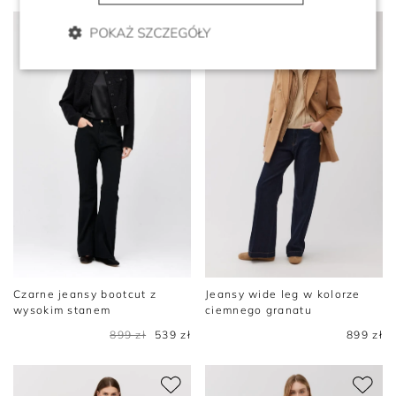
POKAŻ SZCZEGÓŁY
Czarne jeansy bootcut z
Jeansy wide leg w kolorze
wysokim stanem
ciemnego granatu
899 zł
539 zł
899 zł