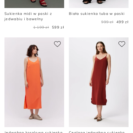
Sukienka midi w paski z
Biała sukienka tuba w paski
jedwabiu i bawełny
999 zł
499 zł
1 199 zł
599 zł
Jedwabna koralowa sukienka
Ceglana jedwabna sukienka