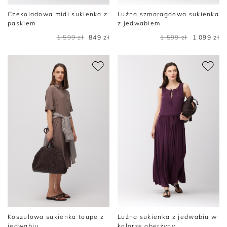
Czekoladowa midi sukienka z
Luźna szmaragdowa sukienka
paskiem
z jedwabiem
1 599 zł
849 zł
1 599 zł
1 099 zł
Koszulowa sukienka taupe z
Luźna sukienka z jedwabiu w
jedwabiu
kolorze oberżyny