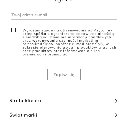
jedwabiu poczujesz się wyjątkowo kobieco i zmysłowo, a
jednocześnie będzie to idealny, ponadczasowy wybór na wiele
okazji. Od ważnych spotkań biznesowych przez wesela i
ważne dla Ciebie imprezy okolicznościowe aż po romantyczne
kolacje.
Wyrażam zgodę na otrzymywanie od Aryton e-
Jeśli chcesz wyróżnić się spośród podobnych looków i poczuć
sklep spółka z ograniczoną odpowiedzialnością
się jak królewna w zupełnie nowej odsłonie, sukienka z
z siedzibą w Chmielnie informacji handlowych
oraz wykonywanie czynności marketing
jedwabiu Patrizia Aryton to wybór, który na pewno Cię nie
bezpośredniego poprzez e-mail oraz SMS, w
zawiedzie. Nareszcie nie będziesz nosić “tego, co wszyscy”.
zakresie oferowania usług i produktów własnych
oraz produktów oraz informowania o ich
Jedwab ma swój charakterystyczny styl, który stworzy idealną
premierach i promocjach.
kompozycję z Twoją osobowością.
Jedwabne sukienki na wesele
Sukienki z jedwabiu naturalnego na ślub lub wesele? To
idealne rozwiązanie dla kobiet, które cenią sobie minimalizm,
elegancję i ponadczasowy styl. Jasne, energetyczne, ale i
minimalistyczne, klasyczne kolory będą pasować na śluby i
wesela. Szukasz sukienki z jedwabiu na wesele? Tylko z metką
Patrizia Aryton! Naturalne piękno jedwabiu w pełnej
Strefa klienta
okazałości - wiemy, jak je wykorzystać w naszych projektach!
Modne sukienki z jedwabiu na lato
Świat marki
Sukienki jedwabne polskie, takie jak te z najnowszych kolekcji
Patrizia Aryton, to świetne uzupełnienie letnich stylizacji i