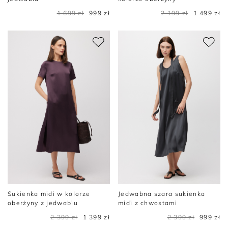
1 699 zł
999 zł
2 199 zł
1 499 zł
Sukienka midi w kolorze
Jedwabna szara sukienka
oberżyny z jedwabiu
midi z chwostami
2 399 zł
1 399 zł
2 399 zł
999 zł