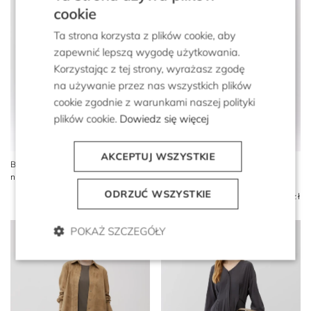
cookie
Ta strona korzysta z plików cookie, aby
zapewnić lepszą wygodę użytkowania.
Korzystając z tej strony, wyrażasz zgodę
na używanie przez nas wszystkich plików
cookie zgodnie z warunkami naszej polityki
plików cookie.
Dowiedz się więcej
AKCEPTUJ WSZYSTKIE
Beżowa sukienka z jedwabiu
Czarna midi sukienka z
na szerokich ramiączkach
jedwabiu
ODRZUĆ WSZYSTKIE
1 499 zł
2 399 zł
1 199 zł
POKAŻ SZCZEGÓŁY