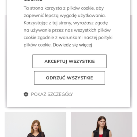
Ta strona korzysta z plików cookie, aby
zapewnić lepszą wygodę użytkowania.
Korzystając z tej strony, wyrażasz zgodę
na używanie przez nas wszystkich plików
cookie zgodnie z warunkami naszej polityki
plików cookie.
Dowiedz się więcej
AKCEPTUJ WSZYSTKIE
ODRZUĆ WSZYSTKIE
Biała sukienka tuba w
Czarna midi sukienka z
paski
jedwabiu
POKAŻ SZCZEGÓŁY
999 zł
499 zł
2 399 zł
1 199 zł