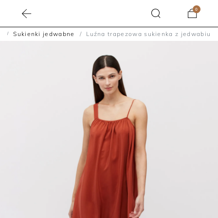
0
i
Sukienki jedwabne
Luźna trapezowa sukienka z jedwabiu