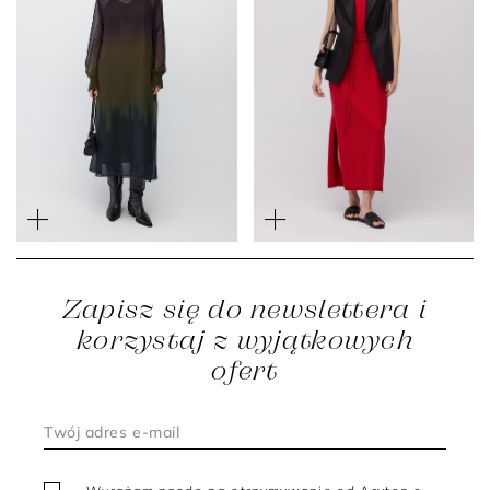
Jedwabna midi sukienka z
Czerwona sukienka midi z
rozcięciami po bokach
jedwabiem
2 399 zł
1 199 zł
599 zł
Zapisz się do newslettera i
korzystaj z wyjątkowych
ofert