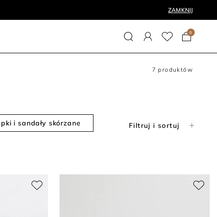
ZAMKNIJ
0
7
produktów
apki i sandały skórzane
Filtruj i sortuj