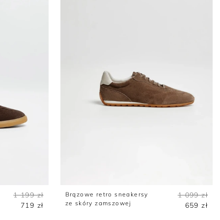
1 199 zł
Brązowe retro sneakersy
1 099 zł
ze skóry zamszowej
719 zł
659 zł