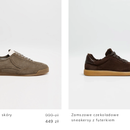
Trencze
Topy
Szorty
Sukienki wełniane
Tuniki
Sukienki z wełny merino
 skóry
999 zł
Zamszowe czekoladowe
sneakersy z futerkiem
449 zł