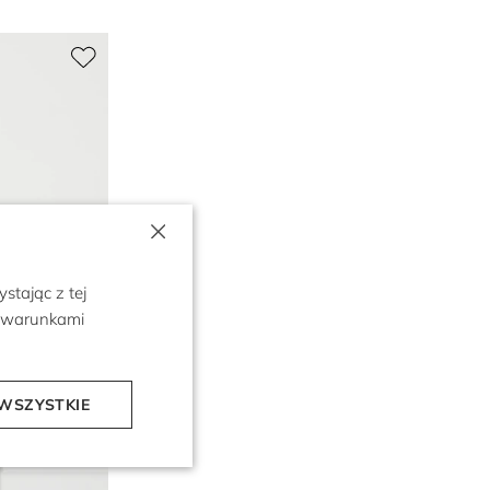
×
stając z tej
z warunkami
WSZYSTKIE