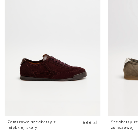
Sukienki
Swetry
Żakiety
Bluzy i dresy
Zamszowe sneakersy z
999 zł
Sneakersy ze
miękkiej skóry
zamszowej