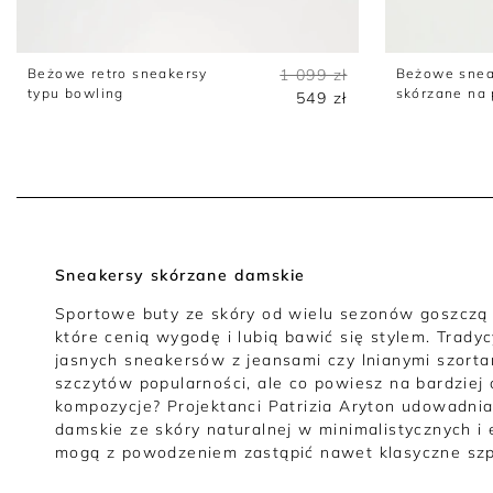
Beżowe retro sneakersy
1 099 zł
Beżowe snea
typu bowling
skórzane na 
549 zł
Sneakersy skórzane damskie
Sportowe buty ze skóry od wielu sezonów goszczą 
które cenią wygodę i lubią bawić się stylem. Tradyc
jasnych sneakersów z jeansami czy lnianymi szorta
szczytów popularności, ale co powiesz na bardziej 
kompozycje? Projektanci Patrizia Aryton udowadnia
damskie ze skóry naturalnej w minimalistycznych i
mogą z powodzeniem zastąpić nawet klasyczne szpi
Sneakersy damskie ze skóry naturalnej - eleganck