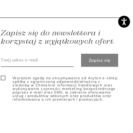
Zapisz się do newslettera i
korzystaj z wyjątkowych ofert
Wyrażam zgodę na otrzymywanie od Aryton e-sklep
spółka z ograniczoną odpowiedzialnością z
siedzibą w Chmielnie informacji handlowych oraz
wykonywanie czynności marketing bezpośredniego
poprzez e-mail oraz SMS, w zakresie oferowania
usług i produktów własnych oraz produktów oraz
informowania o ich premierach i promocjach.