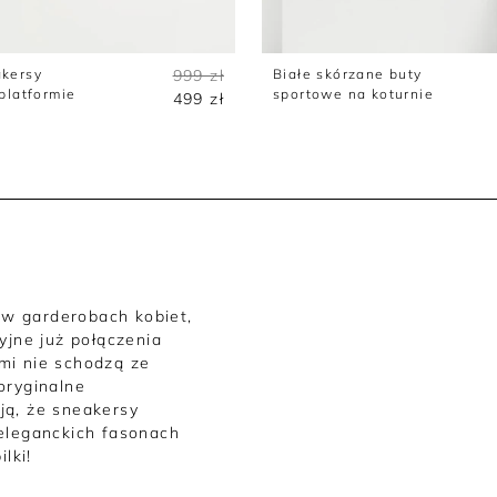
kersy
999 zł
Białe skórzane buty
platformie
sportowe na koturnie
499 zł
w garderobach kobiet,
yjne już połączenia
mi nie schodzą ze
oryginalne
ją, że sneakersy
 eleganckich fasonach
lki!
ie, sportowe,