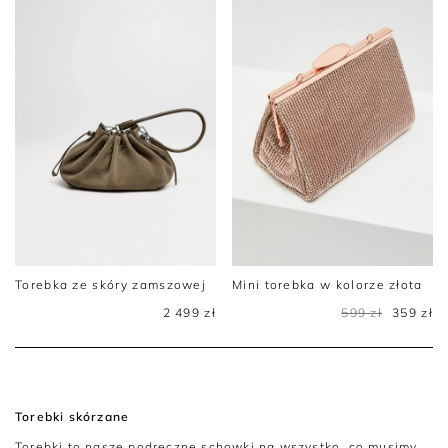
Torebka ze skóry zamszowej
Mini torebka w kolorze złota
2 499 zł
599 zł
359 zł
Torebki skórzane
Torebki to nasze podręczne schowki na wszystko, co musimy