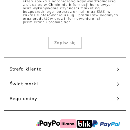
skóry są duże i pojemne, najczęściej wyposażone zarówno w
sklep spółka z ograniczoną odpowiedzialnością
z siedzibą w Chmielnie informacji handlowych
rączki, jak i pasek do zawieszenia na ramieniu.
oraz wykonywanie czynności marketing
bezpośredniego poprzez e-mail oraz SMS, w
Mini-torebki i kopertówki skórzane zabieramy ze sobą na
zakresie oferowania usług i produktów własnych
oraz produktów oraz informowania o ich
przyjęcia i uroczyste kolacje. Niewielkie rozmiary i
premierach i promocjach.
dekoracyjne elementy czynią je prawdziwą ozdobą całej
kreacji. Torebki listonoszki ze skóry i torebki crossbody nosimy
na jednym ramieniu lub przewieszone na ukos, a ich gabaryty
można określić jako małe lub średnie. Z kolei skórzane torby
na laptopa przypominają eleganckie teczki i neseserki.
Torebki z prawdziwej skóry - jak rozpoznać, że to 100% skóra
naturalna?
Tylko torebki z miękkiej skóry naturalnej to gwarancja
Strefa klienta
trwałości na lata i rewelacyjnego wyglądu. Pamiętaj, że
prawdziwa skóra jest porowata, a jej struktura
Świat marki
niepowtarzalna. Dziś zarówno w internecie, jak i sklepach
stacjonarnych możesz kupić podróbki skóry naturalnej, których
praktycznie nie sposób odróżnić od oryginału. Bądź ostrożna -
Regulaminy
kupuj produkty skórzane tylko od renomowanych producentów
i sprzedawców, aby uniknąć rozczarowania.
Stylowe i modne torebki ze skóry naturalnej - gdzie kupić?
Najbardziej ekskluzywne skórzane torebki wykonuje się ze
100% skóry gładkiej lub teksturowanej, albo połączenia