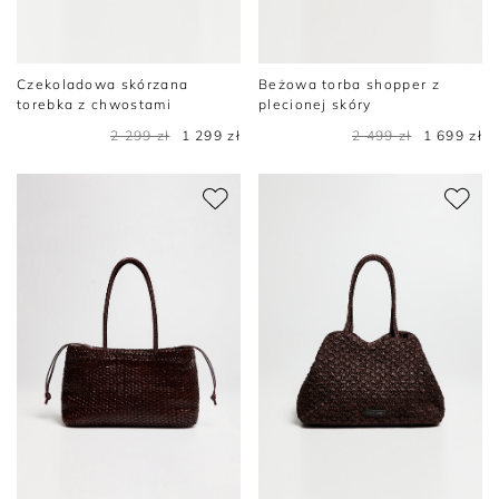
Czekoladowa skórzana
Beżowa torba shopper z
torebka z chwostami
plecionej skóry
2 299 zł
1 299 zł
2 499 zł
1 699 zł