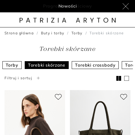
Nowości
Strona główna
Buty i torby
Torby
Torebki skórzane
Torebki skórzane
Torby
Torebki skórzane
Torebki crossbody
Tore
Filtruj i sortuj