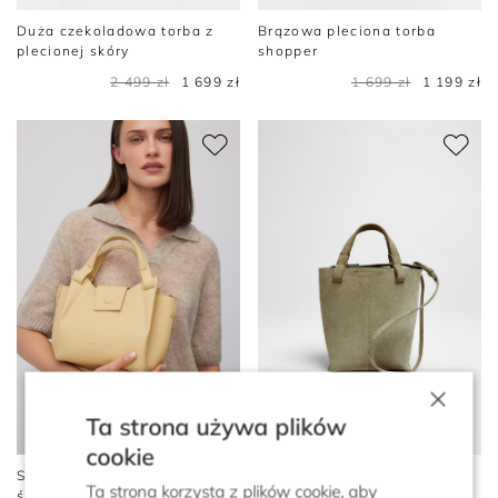
Duża czekoladowa torba z
Brązowa pleciona torba
plecionej skóry
shopper
2 499 zł
1 699 zł
1 699 zł
1 199 zł
×
Ta strona używa plików
cookie
Skórzana żółta torebka o
Jasnozielona torba bucket ze
Ta strona korzysta z plików cookie, aby
średniej wielkości
skóry zamszowej