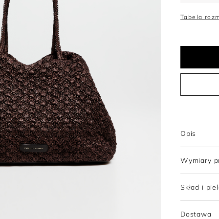
Trencze
Topy
Szorty
Sukienki wełniane
Tabela roz
Tuniki
Sukienki z wełny merino
Opis
Wymiary p
Skład i pie
Dostawa