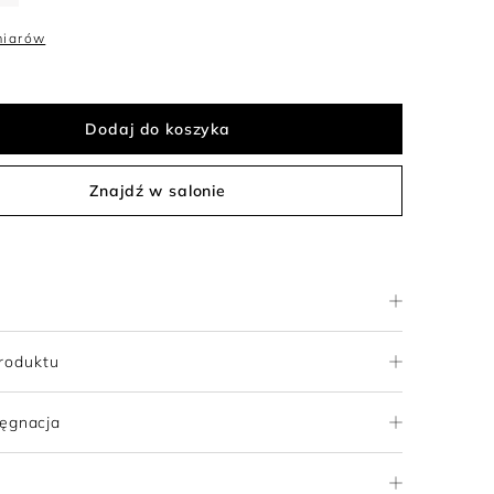
miarów
Dodaj do koszyka
Znajdź w salonie
roduktu
lęgnacja