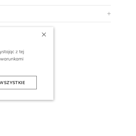
×
stając z tej
z warunkami
WSZYSTKIE