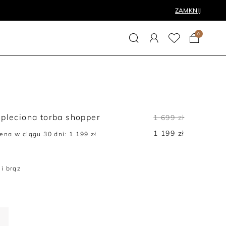
ZAMKNIJ
0
pleciona torba shopper
1 699 zł
1 199 zł
cena w ciągu 30 dni:
1 199 zł
i brąz
E