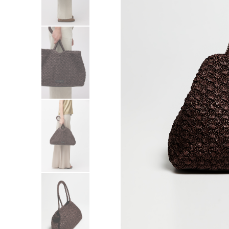
Sukienki
Swetry
Żakiety
Bluzy i dresy