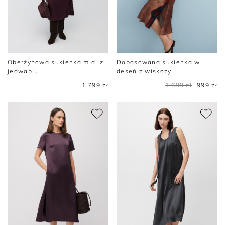
Oberżynowa sukienka midi z
Dopasowana sukienka w
jedwabiu
deseń z wiskozy
1 799 zł
1 699 zł
999 zł