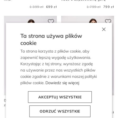
1 399 zł
699 zł
1 799 zł
799 zł
×
Ta strona używa plików
cookie
Ta strona korzysta z plików cookie, aby
zapewnić lepszą wygodę użytkowania.
Korzystając z tej strony, wyrażasz zgodę
na używanie przez nas wszystkich plików
cookie zgodnie z warunkami naszej polityki
plików cookie.
Dowiedz się więcej
AKCEPTUJ WSZYSTKIE
Długa czekoladowa sukienka
Śmietankowa dopasowana
z wiązaniem na szyi
sukienka midi z rozcięciem
ODRZUĆ WSZYSTKIE
1 799 zł
799 zł
1 599 zł
799 zł