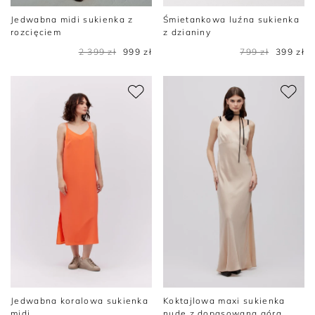
Jedwabna midi sukienka z
Śmietankowa luźna sukienka
rozcięciem
z dzianiny
2 399 zł
999 zł
799 zł
399 zł
Jedwabna koralowa sukienka
Koktajlowa maxi sukienka
midi
nude z dopasowaną górą