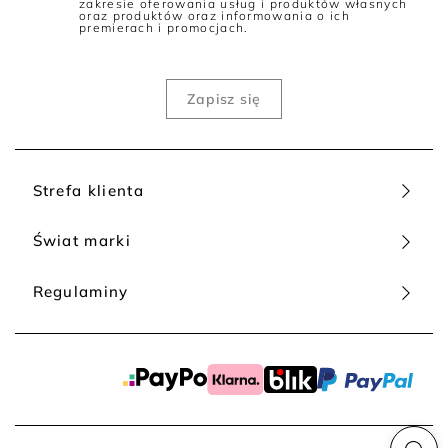
zakresie oferowania usług i produktów własnych
jak gale, bankiety, bale lub inne oficjalne wydarzenia. Zwykle
oraz produktów oraz informowania o ich
premierach i promocjach.
występuje w klasycznych barwach - prym wiodą czerń i biel.
Jakie buty do sukienki koktajlowej?
Jak dobrać buty do stylizacji, w której kluczową rolę gra
sukienka koktajlowa? Oto nasze 4 propozycje:
Klasyczne szpilki na średnim obcasie
– to
ponadczasowe i eleganckie buty, które pasują do
większości sukienek koktajlowych.
Strefa klienta
Sandały z paskami
– jeśli sukienka ma krótką spódnicę,
sandały z paskami będą strzałem w dziesiątkę. Wybierz
Świat marki
sandały z eleganckimi paskami lub cekinami, aby
podkreślić wyjątkowy styl sukienki.
Kowbojki lub botki
– jeśli szukasz nieco bardziej
Regulaminy
casualowego stylu, do sukienki koktajlowej wybierz
kowbojki lub botki ze szpilką, które wydłużą twoje nogi.
Baleriny
– jeśli sukienka jest krótka i prosta, a Ty cenisz
komfort i wygodę, postaw na baleriny z nieco bardziej
casualowym, a mniej formalnym wyglądem.
Sukienki koktajlowe Patrizia Aryton - kiedy nosić i na jakie
okazje?