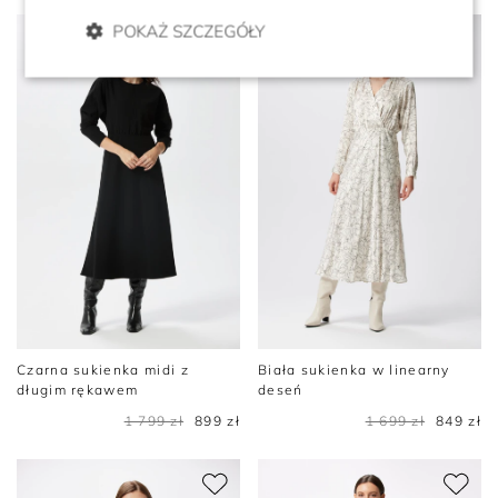
POKAŻ SZCZEGÓŁY
Czarna sukienka midi z
Biała sukienka w linearny
długim rękawem
deseń
1 799 zł
899 zł
1 699 zł
849 zł