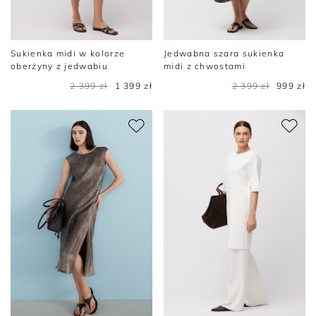
Sukienka midi w kolorze
Jedwabna szara sukienka
oberżyny z jedwabiu
midi z chwostami
2 399 zł
1 399 zł
2 399 zł
999 zł