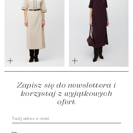
Jedwabna beżowa
sukienka z kontrastowym
Oberżynowa sukienka midi
przeszyciem
z jedwabiu
2 399 zł
1 799 zł
Zapisz się do newslettera i
korzystaj z wyjątkowych
ofert