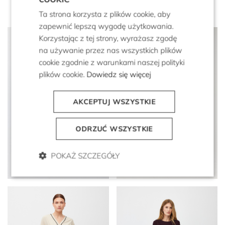
Ta strona korzysta z plików cookie, aby
zapewnić lepszą wygodę użytkowania.
Korzystając z tej strony, wyrażasz zgodę
na używanie przez nas wszystkich plików
cookie zgodnie z warunkami naszej polityki
plików cookie.
Dowiedz się więcej
AKCEPTUJ WSZYSTKIE
ODRZUĆ WSZYSTKIE
Jedwabna midi sukienka z
Zwiewna sukienka w
POKAŻ SZCZEGÓŁY
rozcięciami po bokach
kwiaty
2 399 zł
1 199 zł
599 zł