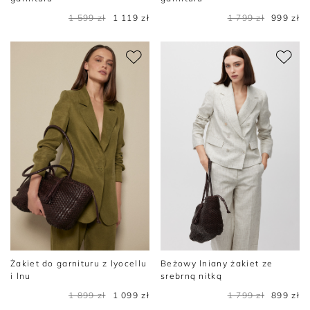
1 599 zł
1 119 zł
1 799 zł
999 zł
Żakiet do garnituru z lyocellu
Beżowy lniany żakiet ze
i lnu
srebrną nitką
1 899 zł
1 099 zł
1 799 zł
899 zł