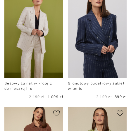
Beżowy żakiet w kratę z
Granatowy pudełkowy żakiet
domieszką lnu
w tenis
2 199 zł
1 099 zł
2 199 zł
899 zł