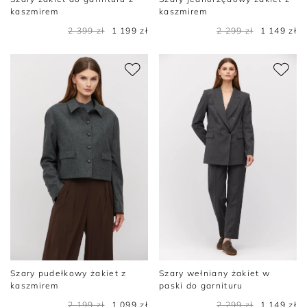
kaszmirem
kaszmirem
2 399 zł
1 199 zł
2 299 zł
1 149 zł
Szary pudełkowy żakiet z
Szary wełniany żakiet w
kaszmirem
paski do garnituru
2 199 zł
1 099 zł
2 299 zł
1 149 zł