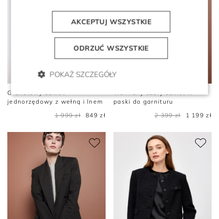
AKCEPTUJ WSZYSTKIE
ODRZUĆ WSZYSTKIE
POKAŻ SZCZEGÓŁY
Granatowy żakiet
Wełniany szary żakiet w
jednorzędowy z wełną i lnem
paski do garnituru
1 999 zł
849 zł
2 399 zł
1 199 zł