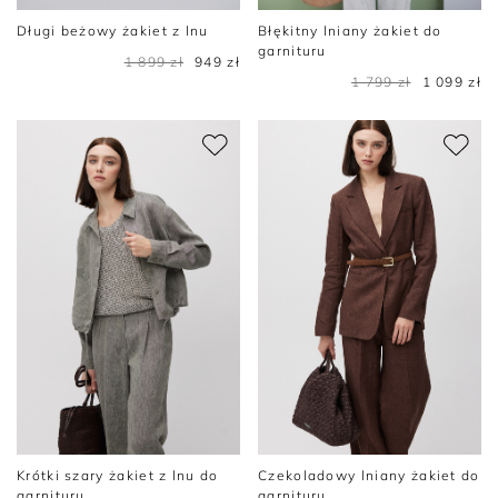
Długi beżowy żakiet z lnu
Błękitny lniany żakiet do
garnituru
1 899 zł
949 zł
1 799 zł
1 099 zł
Krótki szary żakiet z lnu do
Czekoladowy lniany żakiet do
garnituru
garnituru