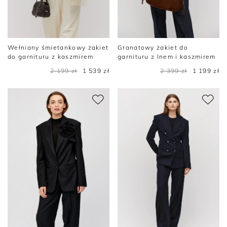
Wełniany śmietankowy żakiet
Granatowy żakiet do
do garnituru z kaszmirem
garnituru z lnem i kaszmirem
2 199 zł
1 539 zł
2 399 zł
1 199 zł