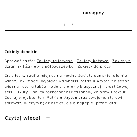
następny
1
2
Żakiety damskie
Sprawdź także:
Żakiety taliowane
|
Żakiety beżowe
|
Żakiety z
dzianiny
|
Żakiety z półpodszewką
|
Żakiety do pracy
Zrobiłaś w szafie miejsce na modne żakiety damskie, ale nie
wiesz, jaki model wybrać? Marynarki Patrizia Aryton na sezon
wiosna-lato, a także modele z oferty klasycznej i prestiżowej
serii Luxury Line, to różnorodność fasonów, kolorów i faktur.
Zaufaj projektantom Patrizia Aryton oraz swojemu stylowi i
sprawdź, w czym będziesz czuć się najlepiej przez lata!
Modne marynarki damskie - jak wybrać?
Czytaj więcej
Chcesz być modna w każdym sezonie i mieć w swojej
garderobie ubrania, które posłużą Ci na lata? Postaw na
żakiety damskie Patrizia Aryton. Marynarki w sklepie