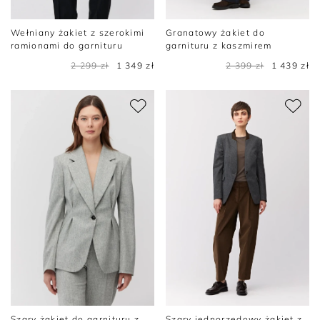
Wełniany żakiet z szerokimi
Granatowy żakiet do
ramionami do garnituru
garnituru z kaszmirem
2 299 zł
1 349 zł
2 399 zł
1 439 zł
Szary żakiet do garnituru z
Szary jednorzędowy żakiet z