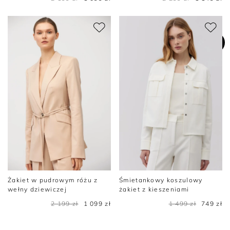
Żakiet w pudrowym różu z
Śmietankowy koszulowy
wełny dziewiczej
żakiet z kieszeniami
2 199 zł
1 099 zł
1 499 zł
749 zł