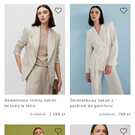
Bawełniano-lniany żakiet
Śmietankowy żakiet z
beżowy w tenis
paskiem do garnituru
2 199 zł
1 199 zł
1 599 zł
799 zł