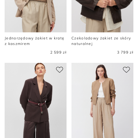
Jednorzędowy żakiet w kratę
Czekoladowy żakiet ze skóry
z kaszmirem
naturalnej
2 599 zł
3 799 zł