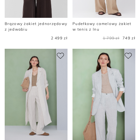
Brązowy żakiet jednorzędowy
Pudełkowy camelowy żakiet
z jedwabiu
w tenis z lnu
2 499 zł
1 799 zł
749 zł