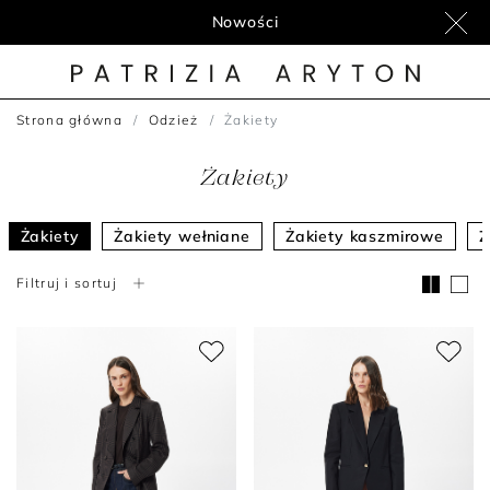
Nowości
Strona główna
Odzież
Żakiety
Żakiety
Żakiety
Żakiety wełniane
Żakiety kaszmirowe
Ż
Filtruj i sortuj