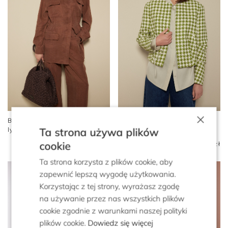
×
Brązowy żakiet z lnu i
Pudełkowy żakiet w zieloną
Ta strona używa plików
lyocellu
pepitkę
cookie
1 899 zł
899 zł
2 199 zł
899 zł
Ta strona korzysta z plików cookie, aby
zapewnić lepszą wygodę użytkowania.
Korzystając z tej strony, wyrażasz zgodę
na używanie przez nas wszystkich plików
cookie zgodnie z warunkami naszej polityki
plików cookie.
Dowiedz się więcej