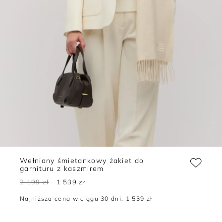
Wełniany śmietankowy żakiet do
garnituru z kaszmirem
2 199 zł
1 539 zł
Najniższa cena w ciągu 30 dni:
1 539 zł