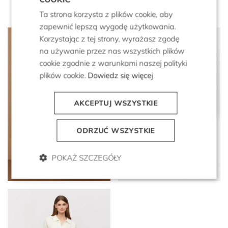
Ta strona korzysta z plików cookie, aby
zapewnić lepszą wygodę użytkowania.
Korzystając z tej strony, wyrażasz zgodę
na używanie przez nas wszystkich plików
cookie zgodnie z warunkami naszej polityki
plików cookie.
Dowiedz się więcej
AKCEPTUJ WSZYSTKIE
ODRZUĆ WSZYSTKIE
Śmietankowy sweter z
Zamszowe czekoladowe
POKAŻ SZCZEGÓŁY
wełną alpaki
sneakersy z futerkiem
799 zł
1 199 zł
719 zł