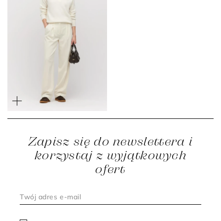
Śmietankowe wełniane
spodnie do garnituru z
kaszmirem
1 399 zł
979 zł
Zapisz się do newslettera i
korzystaj z wyjątkowych
ofert