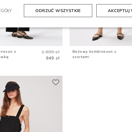
EGÓŁY
ODRZUĆ WSZYSTKIE
AKCEPTUJ 
inezon z
1 899 zł
Beżowy kombinezon z
awką
szortami
949 zł