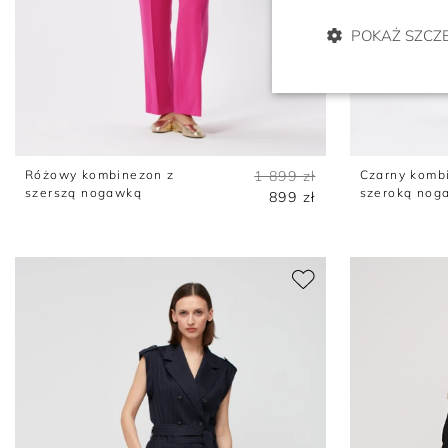
POKAŻ SZCZ
Różowy kombinezon z
1 899 zł
Czarny komb
szerszą nogawką
szeroką nog
899 zł