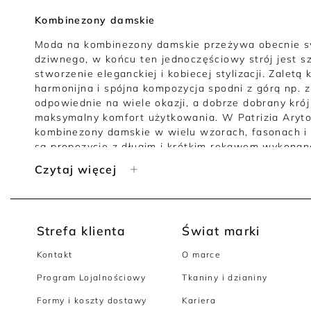
Kombinezony damskie
Moda na kombinezony damskie przeżywa obecnie sw
dziwnego, w końcu ten jednoczęściowy strój jest 
stworzenie eleganckiej i kobiecej stylizacji. Zalet
harmonijna i spójna kompozycja spodni z górą np. 
odpowiednie na wiele okazji, a dobrze dobrany kró
maksymalny komfort użytkowania. W Patrizia Aryto
kombinezony damskie w wielu wzorach, fasonach i 
są propozycje z długim i krótkim rękawem wykonan
najszlachetniejszych tkanin, takich jak len czy jedw
Czytaj więcej
wybierz modny kombinezon damski z najwyższej pół
Modne kombinezony damskie dla każdej kobiety
Zastanawiasz się czy kombinezon będzie Ci pasow
Strefa klienta
Świat marki
Wystarczy, że dobierzesz odpowiedni krój, rozmiar 
wyglądać doskonale! W naszej kolekcji znajdziesz 
Kontakt
O marce
niskich pań, które optycznie wydłużają sylwetkę. Wł
Program Lojalnościowy
Tkaniny i dzianiny
jabłko powinny postawić na propozycje z koperto
odpowiednie proporcje takiej sylwetce, a kobiety 
Formy i koszty dostawy
Kariera