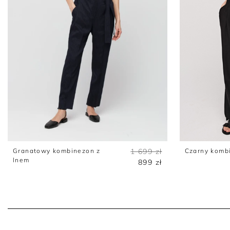
Granatowy kombinezon z
1 699 zł
Czarny komb
lnem
899 zł