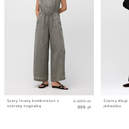
Sukienki
Swetry
Żakiety
Bluzy i dresy
Szary lniany kombinezon z
1 699 zł
Czarny długi
szeroką nogawką
jedwabiu
999 zł