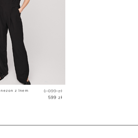
inezon z lnem
1 099 zł
599 zł