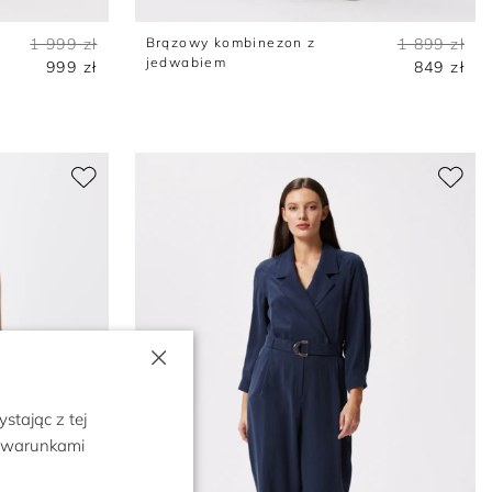
1 999 zł
Brązowy kombinezon z
1 899 zł
jedwabiem
999 zł
849 zł
×
stając z tej
z warunkami