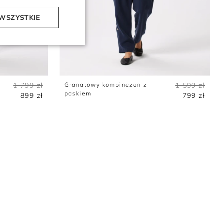
WSZYSTKIE
1 799 zł
Granatowy kombinezon z
1 599 zł
paskiem
899 zł
799 zł