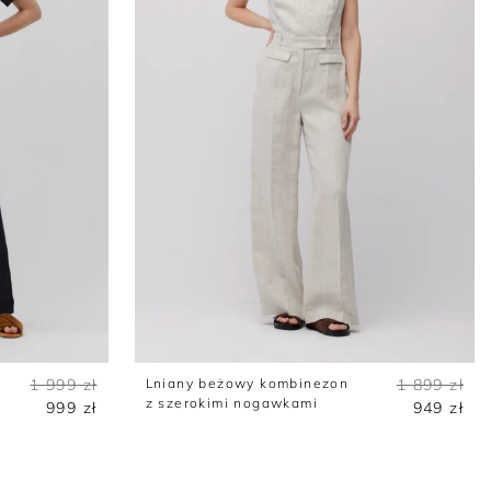
1 999 zł
Lniany beżowy kombinezon
1 899 zł
z szerokimi nogawkami
999 zł
949 zł