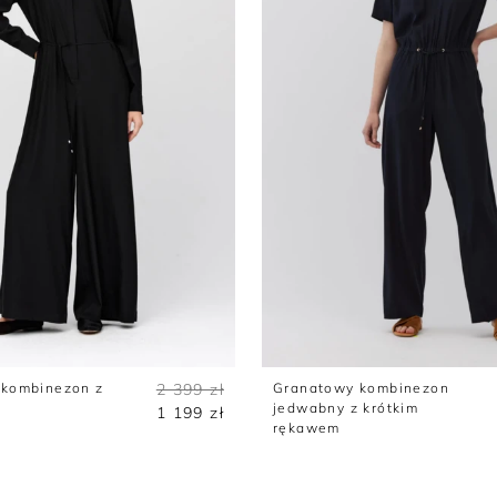
Trencze
Topy
Szorty
Sukienki wełniane
Tuniki
Sukienki z wełny merino
 kombinezon z
2 399 zł
Granatowy kombinezon
jedwabny z krótkim
1 199 zł
rękawem