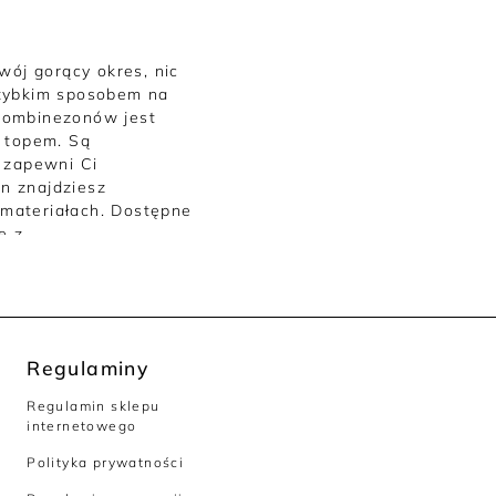
ój gorący okres, nic
szybkim sposobem na
ą kombinezonów jest
z topem. Są
j zapewni Ci
n znajdziesz
materiałach. Dostępne
e z
ab. Nie czekaj i
ki!
ał? Bez obaw!
Regulaminy
i wzór, a będziesz
modele idealne dla
Regulamin sklepu
aścicielki figury typu
internetowego
wym dekoltem nadające
Polityka prywatności
o wąskich ramionach