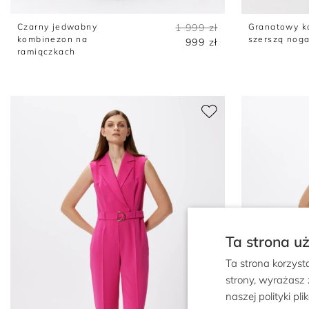
Czarny jedwabny
1 999 zł
Granatowy k
kombinezon na
szerszą nog
999 zł
ramiączkach
Ta strona u
Ta strona korzyst
strony, wyrażasz
naszej polityki pl