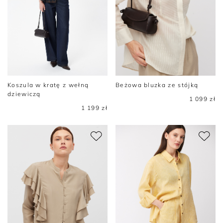
Koszula w kratę z wełną
Beżowa bluzka ze stójką
dziewiczą
1 099 zł
1 199 zł