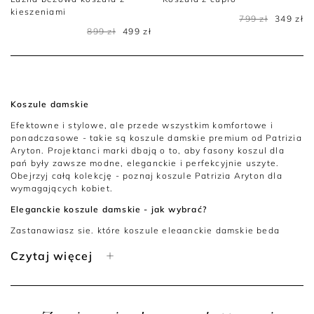
kieszeniami
799 zł
349 zł
899 zł
499 zł
Koszule damskie
Efektowne i stylowe, ale przede wszystkim komfortowe i
ponadczasowe - takie są koszule damskie premium od Patrizia
Aryton. Projektanci marki dbają o to, aby fasony koszul dla
pań były zawsze modne, eleganckie i perfekcyjnie uszyte.
Obejrzyj całą kolekcję - poznaj koszule Patrizia Aryton dla
wymagających kobiet.
Eleganckie koszule damskie - jak wybrać?
Zastanawiasz się, które koszule eleganckie damskie będą
idealne dla Ciebie? Aby ułatwić sobie wybór, weź pod uwagę
Czytaj więcej
poniższe kwestie:
Rodzaj materiału
- najlepiej wybierać naturalne tkaniny w
duchu eco-friendly, które pozwalają skórze oddychać.
Podczas zakupów sprawdź skład koszuli i postaw na te,