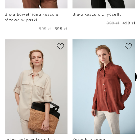
Biała bawełniana koszula
Biała koszula z lyocellu
różowe w paski
899 zł
499 zł
899 zł
399 zł
Luźna beżowa koszula z
Koszula z cupro