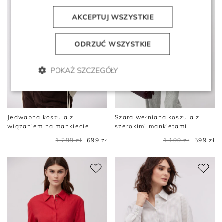
AKCEPTUJ WSZYSTKIE
ODRZUĆ WSZYSTKIE
POKAŻ SZCZEGÓŁY
Jedwabna koszula z
Szara wełniana koszula z
wiązaniem na mankiecie
szerokimi mankietami
1 299 zł
699 zł
1 199 zł
599 zł