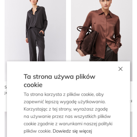
×
Ta strona używa plików
cookie
Szara luźna koszula z
Brązowa luźna koszula z
jedwabiu
jedwabiu
Ta strona korzysta z plików cookie, aby
zapewnić lepszą wygodę użytkowania.
1 299 zł
1 299 zł
649 zł
Korzystając z tej strony, wyrażasz zgodę
na używanie przez nas wszystkich plików
cookie zgodnie z warunkami naszej polityki
plików cookie.
Dowiedz się więcej