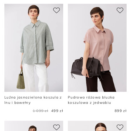
Luźna jasnozielona koszula z
Pudrowo różowa bluzka
lnu i bawełny
koszulowa z jedwabiu
1 099 zł
499 zł
899 zł