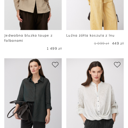
Jedwabna bluzka taupe z
Luźna żółta koszula z lnu
falbanami
1 099 zł
449 zł
1 499 zł