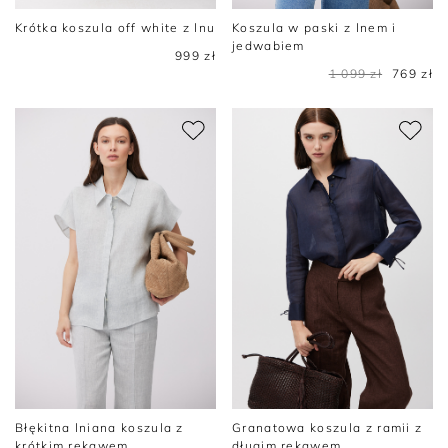
Krótka koszula off white z lnu
Koszula w paski z lnem i
jedwabiem
999 zł
1 099 zł
769 zł
Błękitna lniana koszula z
Granatowa koszula z ramii z
krótkim rękawem
długim rękawem