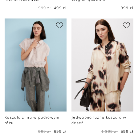
999 zł
499 zł
999 zł
Koszula z lnu w pudrowym
Jedwabna luźna koszula w
różu
deseń
999 zł
699 zł
1 399 zł
599 zł