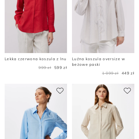
Lekka czerwona koszula z lnu
Luźna koszula oversize w
beżowe paski
999 zł
599 zł
1 099 zł
449 zł