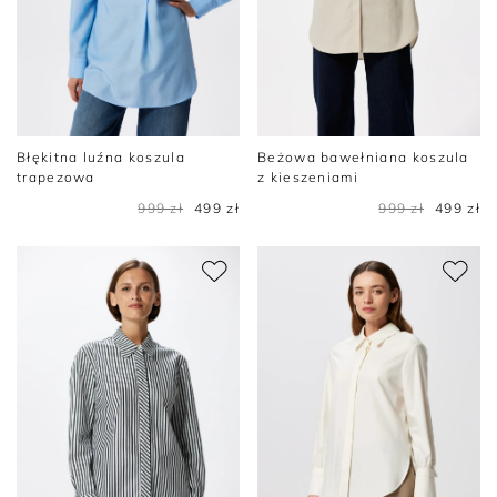
Błękitna luźna koszula
Beżowa bawełniana koszula
trapezowa
z kieszeniami
999 zł
499 zł
999 zł
499 zł