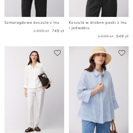
Szmaragdowa koszula z lnu
Koszula w drobne paski z lnu
i jedwabiu
1 099 zł
749 zł
1 099 zł
549 zł