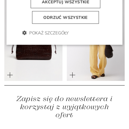
AKCEPTUJ WSZYSTKIE
ODRZUĆ WSZYSTKIE
POKAŻ SZCZEGÓŁY
Duża czekoladowa torba z
Szerokie zółte spodnie z
plecionej skóry
lnu
2 499 zł
1 699 zł
1 199 zł
499 zł
Zapisz się do newslettera i
korzystaj z wyjątkowych
ofert