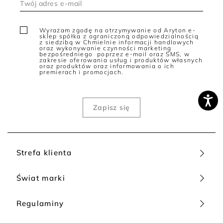
Wyrażam zgodę na otrzymywanie od Aryton e-
sklep spółka z ograniczoną odpowiedzialnością
z siedzibą w Chmielnie informacji handlowych
oraz wykonywanie czynności marketing
bezpośredniego poprzez e-mail oraz SMS, w
zakresie oferowania usług i produktów własnych
oraz produktów oraz informowania o ich
premierach i promocjach.
Strefa klienta
Świat marki
Regulaminy