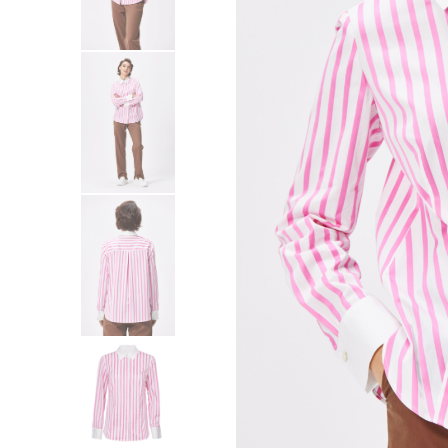
Sukienki
Swetry
Żakiety
Bluzy i dresy