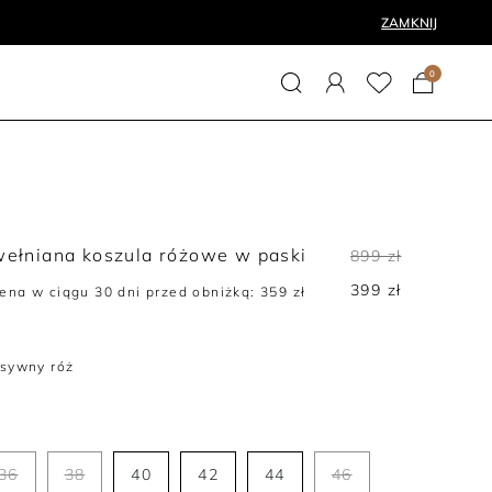
ZAMKNIJ
0
wełniana koszula różowe w paski
899 zł
399 zł
ena w ciągu 30 dni przed obniżką:
359 zł
nsywny róż
36
38
40
42
44
46