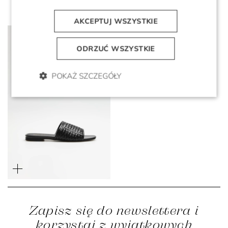
AKCEPTUJ WSZYSTKIE
ODRZUĆ WSZYSTKIE
POKAŻ SZCZEGÓŁY
Czarne skórzane klapki z
plecionej skóry
999 zł
399 zł
Zapisz się do newslettera i
korzystaj z wyjątkowych