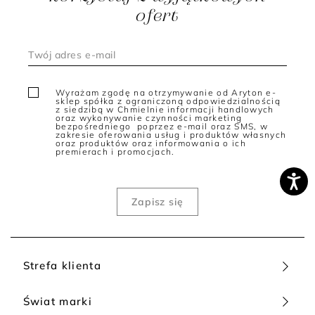
ofert
Wyrażam zgodę na otrzymywanie od Aryton e-
sklep spółka z ograniczoną odpowiedzialnością
z siedzibą w Chmielnie informacji handlowych
oraz wykonywanie czynności marketing
bezpośredniego poprzez e-mail oraz SMS, w
zakresie oferowania usług i produktów własnych
oraz produktów oraz informowania o ich
premierach i promocjach.
Strefa klienta
Świat marki