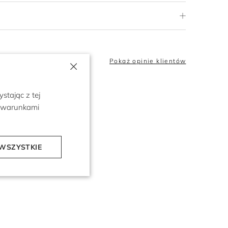
×
5.0
Pokaż opinie klientów
stając z tej
z warunkami
WSZYSTKIE