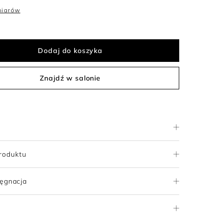
miarów
Dodaj do koszyka
Znajdź w salonie
roduktu
lęgnacja