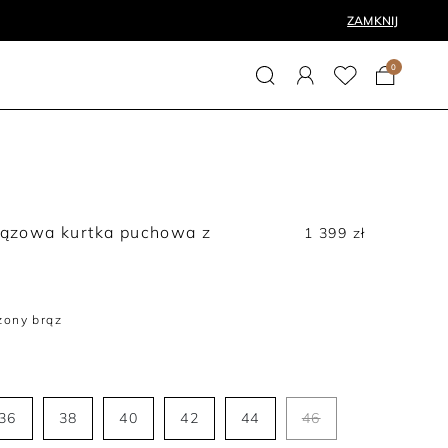
ZAMKNIJ
0
rązowa kurtka puchowa z
1 399 zł
m
zony brąz
36
38
40
42
44
46