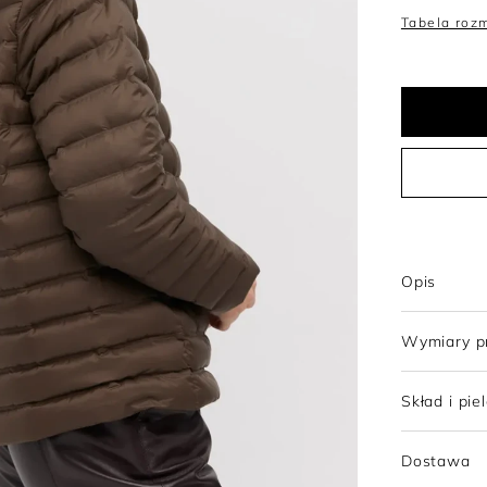
Tabela roz
Trencze
Topy
Szorty
Sukienki wełniane
Tuniki
Sukienki z wełny merino
Opis
Wymiary p
Skład i pie
Dostawa