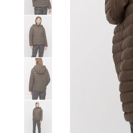
Sukienki
Swetry
Żakiety
Bluzy i dresy