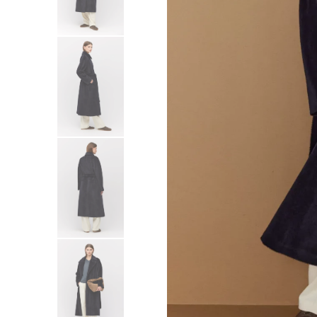
Sukienki
Swetry
Żakiety
Bluzy i dresy