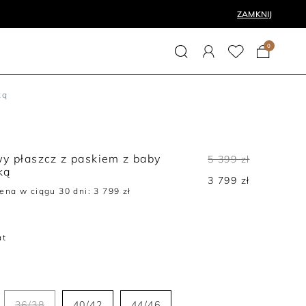
ZAMKNIJ
0
ką
y płaszcz z paskiem z baby
5 399 zł
ką
3 799 zł
cena w ciągu 30 dni:
3 799 zł
at
36/38
40/42
44/46