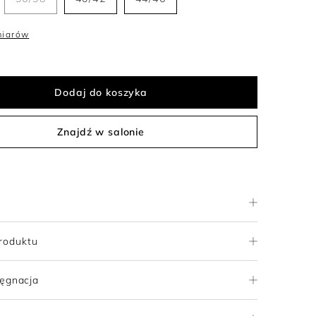
miarów
Dodaj do koszyka
Znajdź w salonie
roduktu
lęgnacja