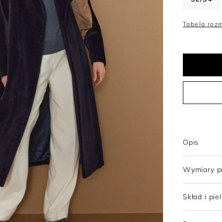
Trencze
Topy
Szorty
Sukienki wełniane
Tabela roz
Tuniki
Sukienki z wełny merino
Opis
Wymiary p
Skład i pie