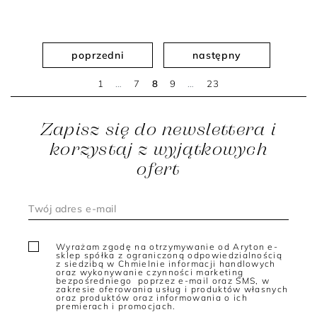
poprzedni
następny
1
…
7
8
9
…
23
Zapisz się do newslettera i
korzystaj z wyjątkowych
ofert
Wyrażam zgodę na otrzymywanie od Aryton e-
sklep spółka z ograniczoną odpowiedzialnością
z siedzibą w Chmielnie informacji handlowych
oraz wykonywanie czynności marketing
bezpośredniego poprzez e-mail oraz SMS, w
zakresie oferowania usług i produktów własnych
oraz produktów oraz informowania o ich
premierach i promocjach.