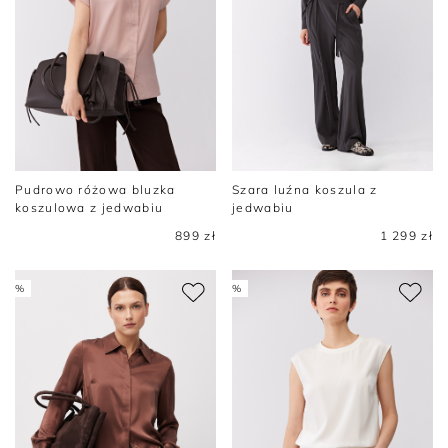
Pudrowo różowa bluzka
Szara luźna koszula z
koszulowa z jedwabiu
jedwabiu
899 zł
1 299 zł
%
%