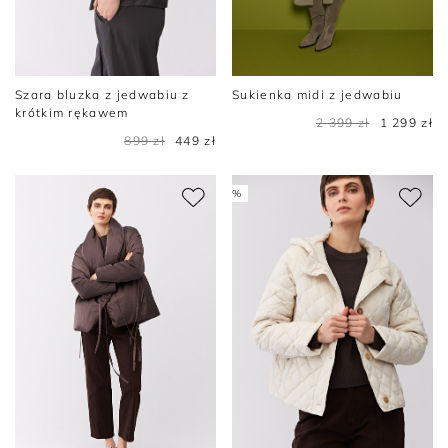
Szara bluzka z jedwabiu z
Sukienka midi z jedwabiu
krótkim rękawem
2 399 zł
1 299 zł
899 zł
449 zł
%