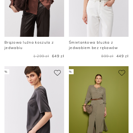
Brązowa luźna koszula z
Śmietankowa bluzka z
jedwabiu
jedwabiem bez rękawów
1 299 zł
649 zł
899 zł
449 zł
%
%