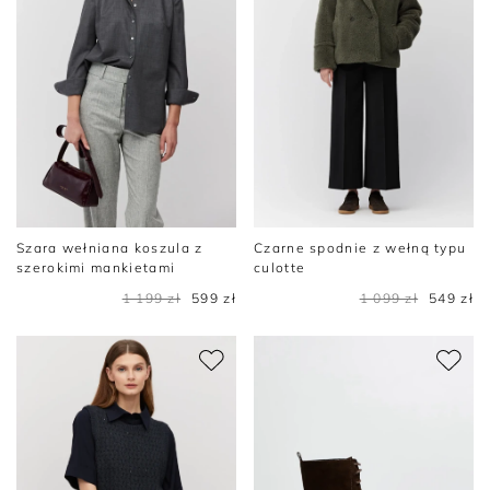
Szara wełniana koszula z
Czarne spodnie z wełną typu
szerokimi mankietami
culotte
1 199 zł
599 zł
1 099 zł
549 zł