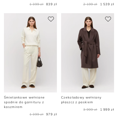
1 399 zł
839 zł
2 199 zł
1 539 zł
Śmietankowe wełniane
Czekoladowy wełniany
spodnie do garnituru z
płaszcz z paskiem
kaszmirem
3 999 zł
1 999 zł
1 399 zł
979 zł