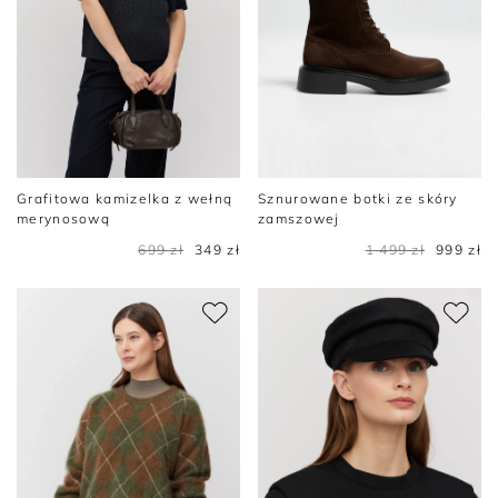
Grafitowa kamizelka z wełną
Sznurowane botki ze skóry
merynosową
zamszowej
699 zł
349 zł
1 499 zł
999 zł