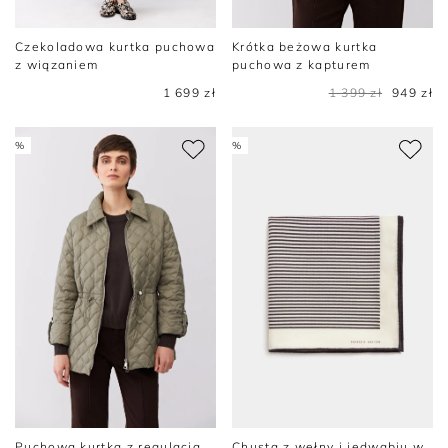
Czekoladowa kurtka puchowa
Krótka beżowa kurtka
z wiązaniem
puchowa z kapturem
1 699 zł
1 399 zł
949 zł
%
%
Puchowa kurtka z regulacją
Chusta z wełny i jedwabiu w