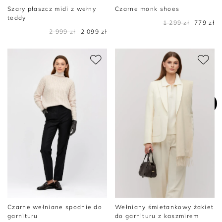
Szary płaszcz midi z wełny
Czarne monk shoes
teddy
1 299 zł
779 zł
2 999 zł
2 099 zł
Czarne wełniane spodnie do
Wełniany śmietankowy żakiet
garnituru
do garnituru z kaszmirem