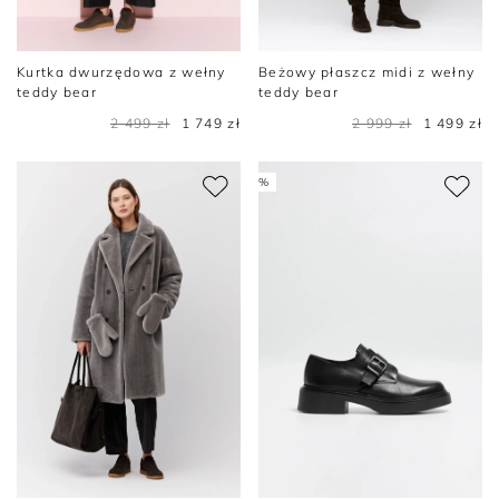
Kurtka dwurzędowa z wełny
Beżowy płaszcz midi z wełny
teddy bear
teddy bear
2 499 zł
1 749 zł
2 999 zł
1 499 zł
%