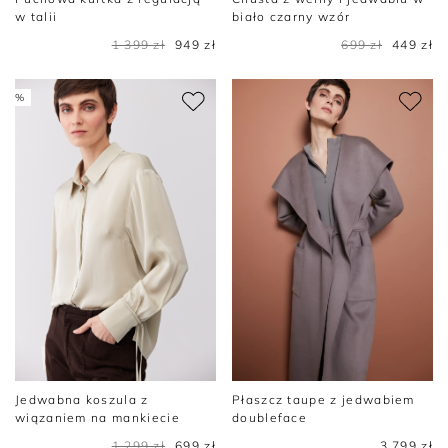
w talii
biało czarny wzór
1 399 zł
949 zł
699 zł
449 zł
%
Jedwabna koszula z
Płaszcz taupe z jedwabiem
wiązaniem na mankiecie
doubleface
1 299 zł
699 zł
3 799 zł