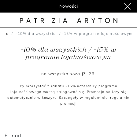
Nowości
ówna
-10% dla wszystkich / -15% w programie lojalnościowym
-10% dla wszystkich / -15% w
programie lojalnościowym
na wszystko poza JZ '26.
By skorzystać z rabatu -15% uczestnicy programu
lojalnościowego muszą zalogować się.
Promocja naliczy się
automatycznie w koszyku. Szczegóły w regulaminie:
regulamin
promocji
E-mail