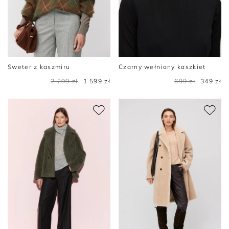
Sweter z kaszmiru
Czarny wełniany kaszkiet
2 299 zł
1 599 zł
699 zł
349 zł