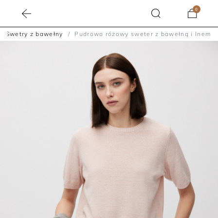
0
Swetry z bawełny
Pudrowo różowy sweter z bawełną i lnem