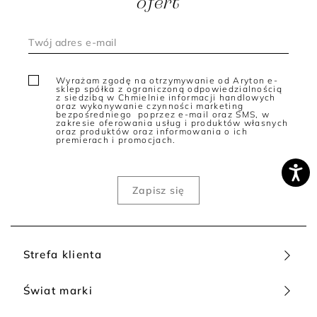
ofert
Wyrażam zgodę na otrzymywanie od Aryton e-
sklep spółka z ograniczoną odpowiedzialnością
z siedzibą w Chmielnie informacji handlowych
oraz wykonywanie czynności marketing
bezpośredniego poprzez e-mail oraz SMS, w
zakresie oferowania usług i produktów własnych
oraz produktów oraz informowania o ich
premierach i promocjach.
Strefa klienta
Świat marki