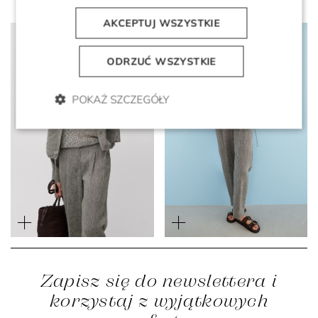
AKCEPTUJ WSZYSTKIE
ODRZUĆ WSZYSTKIE
POKAŻ SZCZEGÓŁY
Krótki szary żakiet z lnu
Szare spodnie z lnu z
do garnituru
szeroką nogawką
1 599 zł
1 119 zł
1 199 zł
839 zł
Zapisz się do newslettera i
korzystaj z wyjątkowych