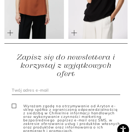
Ceglana bluzka z jedwabiu
Czarny jedwabny top na
na szerokich ramiączkach
ramiączkach Mari
699 zł
299 zł
549 zł
Zapisz się do newslettera i
korzystaj z wyjątkowych
ofert
Wyrażam zgodę na otrzymywanie od Aryton e-
sklep spółka z ograniczoną odpowiedzialnością
z siedzibą w Chmielnie informacji handlowych
oraz wykonywanie czynności marketing
bezpośredniego poprzez e-mail oraz SMS, w
zakresie oferowania usług i produktów własnych
oraz produktów oraz informowania o ich
premierach i promocjach.