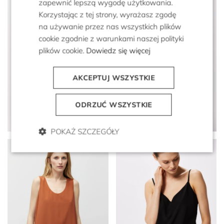
zapewnić lepszą wygodę użytkowania.
Korzystając z tej strony, wyrażasz zgodę
na używanie przez nas wszystkich plików
cookie zgodnie z warunkami naszej polityki
plików cookie.
Dowiedz się więcej
AKCEPTUJ WSZYSTKIE
Szara bluzka z bawełną i
Czerwony top z bawełną i
ODRZUĆ WSZYSTKIE
jedwabiem
jedwabiem
899 zł
399 zł
599 zł
249 zł
POKAŻ SZCZEGÓŁY