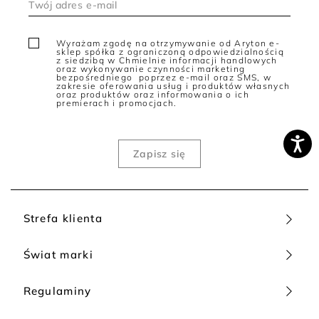
Wyrażam zgodę na otrzymywanie od Aryton e-
sklep spółka z ograniczoną odpowiedzialnością
z siedzibą w Chmielnie informacji handlowych
oraz wykonywanie czynności marketing
bezpośredniego poprzez e-mail oraz SMS, w
zakresie oferowania usług i produktów własnych
oraz produktów oraz informowania o ich
premierach i promocjach.
Strefa klienta
Świat marki
Regulaminy