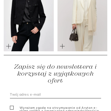
Wełniany śmietankowy
Krótki czarny żakiet
żakiet do garnituru z
pudełkowy
kaszmirem
1 999 zł
1 199 zł
2 199 zł
1 539 zł
Zapisz się do newslettera i
korzystaj z wyjątkowych
ofert
Wyrażam zgodę na otrzymywanie od Aryton e-
sklep spółka z ograniczoną odpowiedzialnością