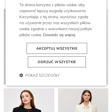
Ta strona korzysta z plików cookie, aby
zapewnić lepszą wygodę użytkowania.
Korzystając z tej strony, wyrażasz zgodę
na używanie przez nas wszystkich plików
cookie zgodnie z warunkami naszej polityki
plików cookie.
Dowiedz się więcej
AKCEPTUJ WSZYSTKIE
ODRZUĆ WSZYSTKIE
Szary wełniany żakiet
Czarny żakiet z wełną do
dwurzędowy w jodełkę
garnituru
POKAŻ SZCZEGÓŁY
1 899 zł
949 zł
1 599 zł
999 zł