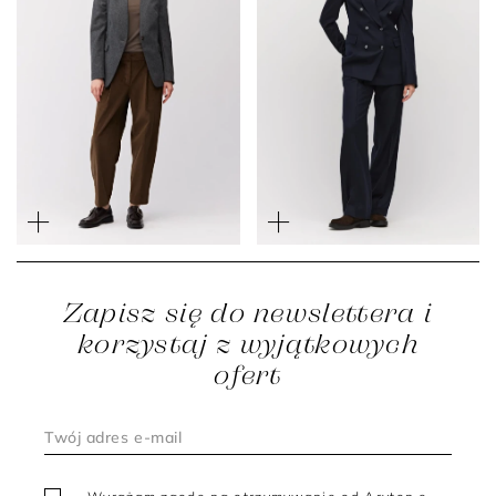
Szary jednorzędowy żakiet
Granatowy żakiet do
z kaszmirem
garnituru z kaszmirem
2 299 zł
1 149 zł
2 399 zł
1 439 zł
Zapisz się do newslettera i
korzystaj z wyjątkowych
ofert