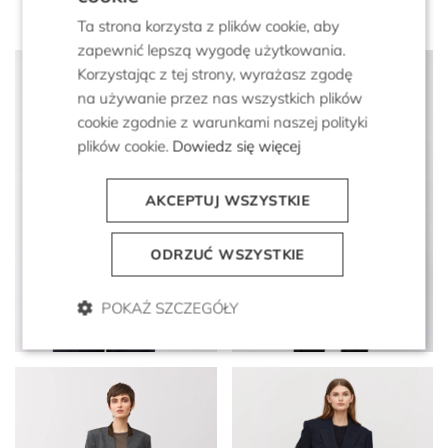
Ta strona korzysta z plików cookie, aby
zapewnić lepszą wygodę użytkowania.
Korzystając z tej strony, wyrażasz zgodę
na używanie przez nas wszystkich plików
cookie zgodnie z warunkami naszej polityki
plików cookie.
Dowiedz się więcej
AKCEPTUJ WSZYSTKIE
ODRZUĆ WSZYSTKIE
Granatowy żakiet
Wełniany żakiet z
dwurzędowy do garnituru
szerokimi ramionami do
Sophie
garnituru
POKAŻ SZCZEGÓŁY
1 499 zł
2 299 zł
1 349 zł