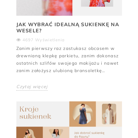
JAK WYBRAĆ IDEALNĄ SUKIENKĘ NA
WESELE?
4697 Wyświetlenia
Zanim pierwszy raz zastukasz obcasem w
drewnianą klepkę parkietu, zanim dokonasz
ostatnich szlifów swojego makijażu i nawet
zanim założysz ulubioną bransoletkę…
Czytaj więcej