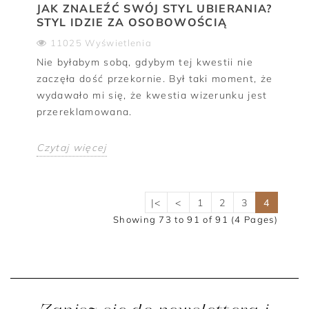
JAK ZNALEŹĆ SWÓJ STYL UBIERANIA?
STYL IDZIE ZA OSOBOWOŚCIĄ
11025 Wyświetlenia
Nie byłabym sobą, gdybym tej kwestii nie
zaczęła dość przekornie. Był taki moment, że
wydawało mi się, że kwestia wizerunku jest
przereklamowana.
Czytaj więcej
|<
<
1
2
3
4
Showing 73 to 91 of 91 (4 Pages)