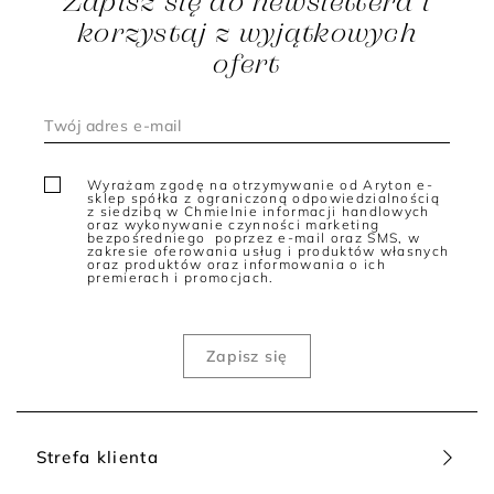
Zapisz się do newslettera i
korzystaj z wyjątkowych
ofert
Wyrażam zgodę na otrzymywanie od Aryton e-
sklep spółka z ograniczoną odpowiedzialnością
z siedzibą w Chmielnie informacji handlowych
oraz wykonywanie czynności marketing
bezpośredniego poprzez e-mail oraz SMS, w
zakresie oferowania usług i produktów własnych
oraz produktów oraz informowania o ich
premierach i promocjach.
Strefa klienta