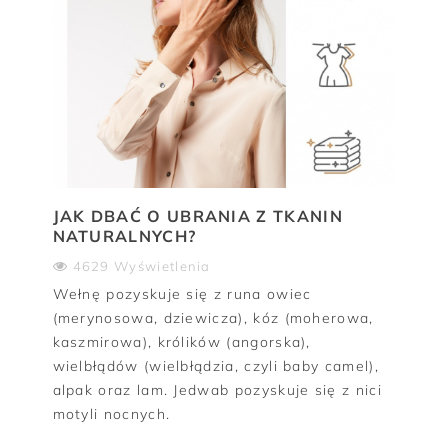
JAK DBAĆ O UBRANIA Z TKANIN
NATURALNYCH?
4629 Wyświetlenia
Wełnę pozyskuje się z runa owiec
(merynosowa, dziewicza), kóz (moherowa,
kaszmirowa), królików (angorska),
wielbłądów (wielbłądzia, czyli baby camel),
alpak oraz lam. Jedwab pozyskuje się z nici
motyli nocnych.