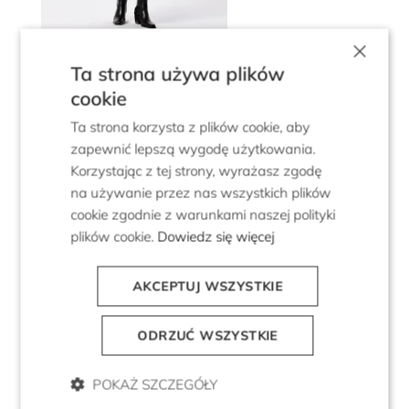
×
Sukienka na kolację firmową: jak
Ta strona używa plików
wybrać?
cookie
Jeśli nie masz jeszcze pomysłu, jak miałaby
Ta strona korzysta z plików cookie, aby
wyglądać idealna sukienka na firmową
zapewnić lepszą wygodę użytkowania.
kolację, zacznij od określenia swojego typu
Korzystając z tej strony, wyrażasz zgodę
sylwetki i dobierz fason, w którym będziesz
na używanie przez nas wszystkich plików
prezentować się najkorzystniej. Następnie
cookie zgodnie z warunkami naszej polityki
dopasuj model do charakteru uroczystości.
plików cookie.
Dowiedz się więcej
Teraz określ, w jakim kolorze będzie Ci
najbardziej do twarzy.
AKCEPTUJ WSZYSTKIE
Sprawdź również, jaki materiał sprawdzi się
ODRZUĆ WSZYSTKIE
najlepiej podczas wykonywania określonych
czynności, takich jak taniec czy udział w grach
POKAŻ SZCZEGÓŁY
integracyjnych. Na koniec przymierz kilka
różnych sukienek i zdecyduj, która z nich