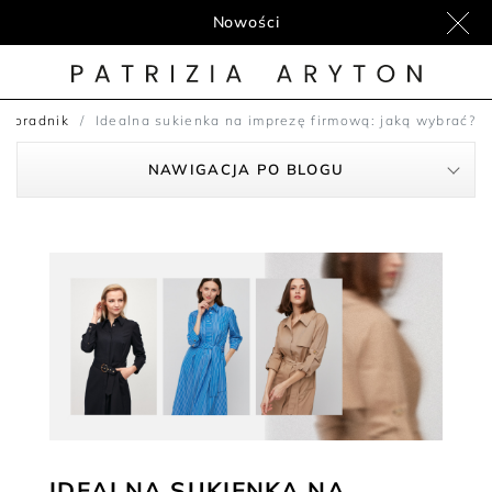
Nowości
Poradnik
Idealna sukienka na imprezę firmową: jaką wybrać?
NAWIGACJA PO BLOGU
IDEALNA SUKIENKA NA