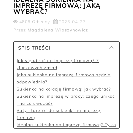
IMPREZĘ FIRMOWĄ: JAKĄ
WYBRAĆ?
4806 Odsłony
2023-04-27
Przez
Magdalena Wlaszynowicz
SPIS TREŚCI
Jak się ubrać na imprezę firmową? 7
kluczowych zasad
Jaka sukienka na imprezę firmową będzie
odpowiednia?
Sukienka na kolację firmową: jak wybrać?
Sukienka na imprezę w pracy: czego unikać
i na co uważać?
Buty i torebki do sukienki na imprezę
firmową
Idealna sukienka na imprezę firmową? Tylko
od Patrizia Aryton!