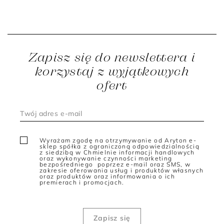
Zapisz się do newslettera i
korzystaj z wyjątkowych
ofert
Wyrażam zgodę na otrzymywanie od Aryton e-
sklep spółka z ograniczoną odpowiedzialnością
z siedzibą w Chmielnie informacji handlowych
oraz wykonywanie czynności marketing
bezpośredniego poprzez e-mail oraz SMS, w
zakresie oferowania usług i produktów własnych
oraz produktów oraz informowania o ich
premierach i promocjach.