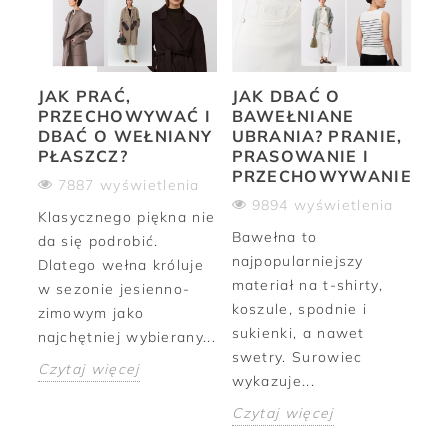
CJE
JAK PRAĆ,
JAK DBAĆ O
JA
PRZECHOWYWAĆ I
BAWEŁNIANE
W
DBAĆ O WEŁNIANY
UBRANIA? PRANIE,
SW
PŁASZCZ?
PRASOWANIE I
P
PRZECHOWYWANIE
P
7887 wyświetlenia
a
9894 wyświetlenia
Klasycznego piękna nie
cje
Bawełna to
Ni
da się podrobić.
sze
najpopularniejszy
zi
Dlatego wełna króluje
 i
materiał na t-shirty,
we
w sezonie jesienno-
koszule, spodnie i
Słu
zimowym jako
...
sukienki, a nawet
ot
najchętniej wybierany...
swetry. Surowiec
cie
Czytaj więcej
wykazuje...
Cz
Czytaj więcej