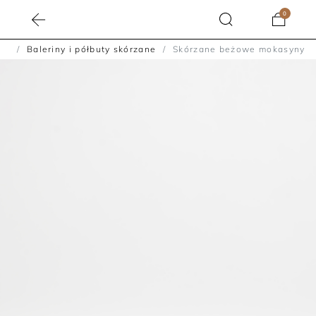
0
ty
Baleriny i półbuty skórzane
Skórzane beżowe mokasyny