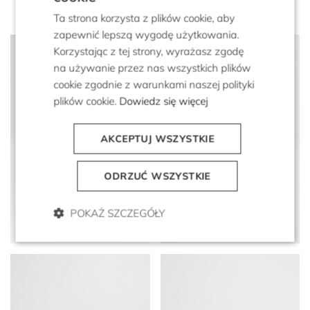
Ta strona korzysta z plików cookie, aby
zapewnić lepszą wygodę użytkowania.
Korzystając z tej strony, wyrażasz zgodę
na używanie przez nas wszystkich plików
cookie zgodnie z warunkami naszej polityki
plików cookie.
Dowiedz się więcej
AKCEPTUJ WSZYSTKIE
ODRZUĆ WSZYSTKIE
Brązowe retro sneakersy
Skórzane bakłażanowe
ze skóry zamszowej
mokasyny z frędzlami
POKAŻ SZCZEGÓŁY
1 099 zł
659 zł
1 199 zł