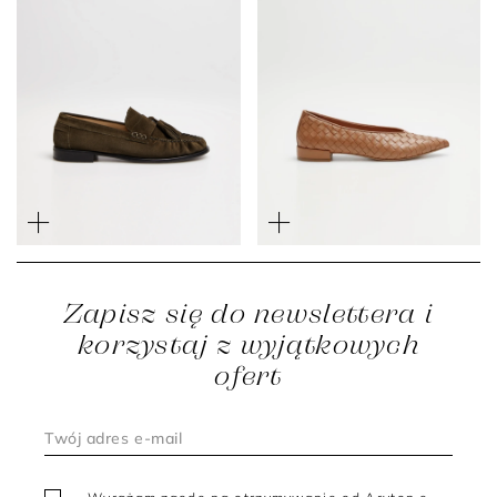
Zamszowe mokasyny z
frędzlami
Baleriny z plecionej skóry
1 199 zł
549 zł
1 399 zł
559 zł
Zapisz się do newslettera i
korzystaj z wyjątkowych
ofert