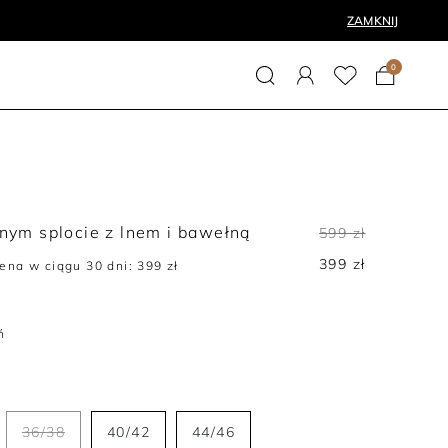
ZAMKNIJ
0
źnym splocie z lnem i bawełną
599 zł
399 zł
cena w ciągu 30 dni:
399 zł
ń
36/38
40/42
44/46