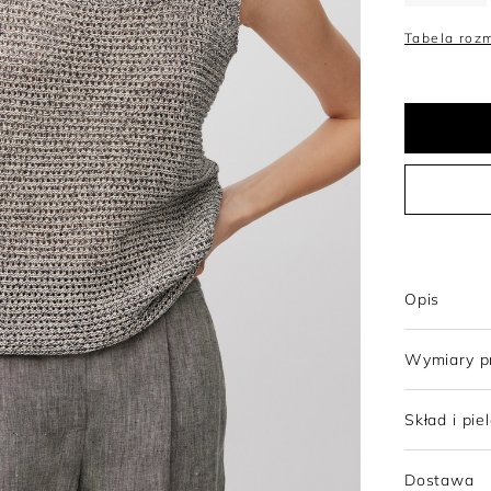
Trencze
Topy
Szorty
Sukienki wełniane
Tabela roz
Tuniki
Sukienki z wełny merino
Opis
Wymiary p
Skład i pie
Dostawa