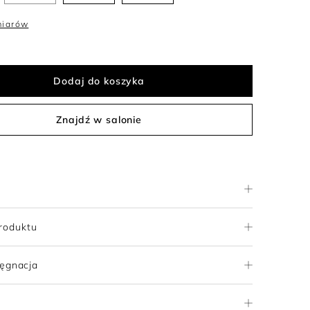
miarów
Dodaj do koszyka
Znajdź w salonie
roduktu
lęgnacja