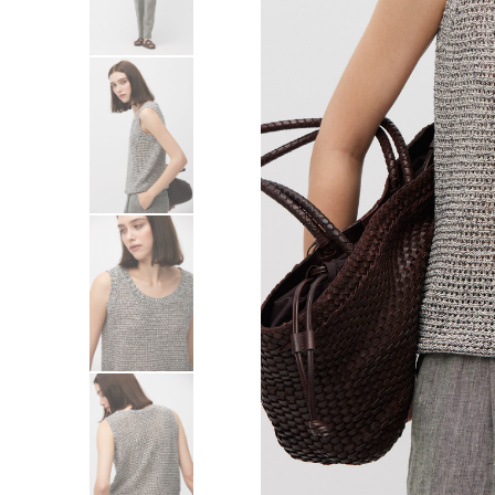
Sukienki
Swetry
Żakiety
Bluzy i dresy