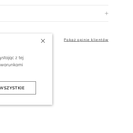
×
5.0
Pokaż opinie klientów
stając z tej
z warunkami
WSZYSTKIE