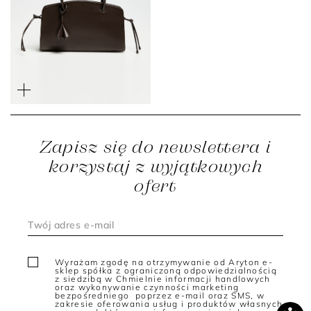
Czekoladowa skórzana
torebka z chwostami
2 299 zł
1 299 zł
Zapisz się do newslettera i
korzystaj z wyjątkowych
ofert
Wyrażam zgodę na otrzymywanie od Aryton e-
sklep spółka z ograniczoną odpowiedzialnością
z siedzibą w Chmielnie informacji handlowych
oraz wykonywanie czynności marketing
bezpośredniego poprzez e-mail oraz SMS, w
zakresie oferowania usług i produktów własnych