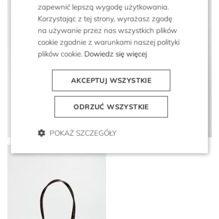
zapewnić lepszą wygodę użytkowania.
Korzystając z tej strony, wyrażasz zgodę
na używanie przez nas wszystkich plików
cookie zgodnie z warunkami naszej polityki
plików cookie.
Dowiedz się więcej
AKCEPTUJ WSZYSTKIE
Czekoladowe skórzane
ODRZUĆ WSZYSTKIE
klapki z klamerką
Militarny top z jedwabiu
999 zł
699 zł
799 zł
399 zł
POKAŻ SZCZEGÓŁY