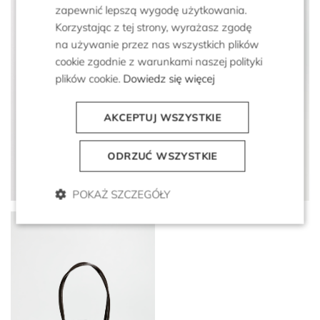
zapewnić lepszą wygodę użytkowania.
Korzystając z tej strony, wyrażasz zgodę
na używanie przez nas wszystkich plików
cookie zgodnie z warunkami naszej polityki
plików cookie.
Dowiedz się więcej
AKCEPTUJ WSZYSTKIE
Jedwabna luźna koszula w
Czekoladowe skórzane
ODRZUĆ WSZYSTKIE
deseń
klapki z klamerką
1 399 zł
599 zł
999 zł
699 zł
POKAŻ SZCZEGÓŁY