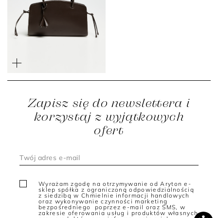
Czekoladowa skórzana
torebka z chwostami
2 299 zł
1 299 zł
Zapisz się do newslettera i
korzystaj z wyjątkowych
ofert
Wyrażam zgodę na otrzymywanie od Aryton e-
sklep spółka z ograniczoną odpowiedzialnością
z siedzibą w Chmielnie informacji handlowych
oraz wykonywanie czynności marketing
bezpośredniego poprzez e-mail oraz SMS, w
zakresie oferowania usług i produktów własnych