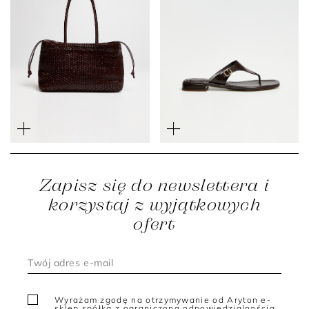
Duża czekoladowa torba z
Czekoladowe skórzane
plecionej skóry
klapki z klamerką
2 499 zł
1 699 zł
999 zł
699 zł
Zapisz się do newslettera i
korzystaj z wyjątkowych
ofert
Wyrażam zgodę na otrzymywanie od Aryton e-
sklep spółka z ograniczoną odpowiedzialnością