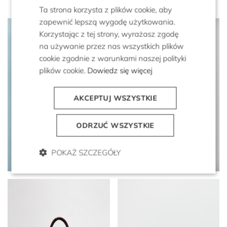
Ta strona korzysta z plików cookie, aby
zapewnić lepszą wygodę użytkowania.
Korzystając z tej strony, wyrażasz zgodę
na używanie przez nas wszystkich plików
cookie zgodnie z warunkami naszej polityki
plików cookie.
Dowiedz się więcej
AKCEPTUJ WSZYSTKIE
ODRZUĆ WSZYSTKIE
Bawełniana beżowa kurtka
Beżowa bluzka bomberka
ze stójką
z mieszanki lnu i lyocellu
POKAŻ SZCZEGÓŁY
1 999 zł
999 zł
799 zł