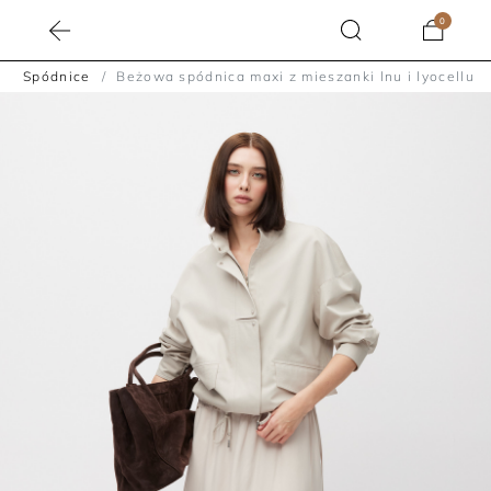
0
Spódnice
Beżowa spódnica maxi z mieszanki lnu i lyocellu