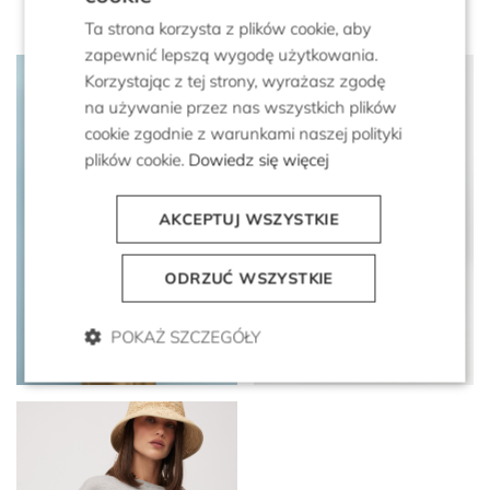
Ta strona korzysta z plików cookie, aby
zapewnić lepszą wygodę użytkowania.
Korzystając z tej strony, wyrażasz zgodę
na używanie przez nas wszystkich plików
cookie zgodnie z warunkami naszej polityki
plików cookie.
Dowiedz się więcej
AKCEPTUJ WSZYSTKIE
ODRZUĆ WSZYSTKIE
Duża brązowa torba
Bawełniana beżowa kurtka
shopper ze skóry
ze stójką
zamszowej
POKAŻ SZCZEGÓŁY
1 999 zł
999 zł
2 499 zł
1 749 zł