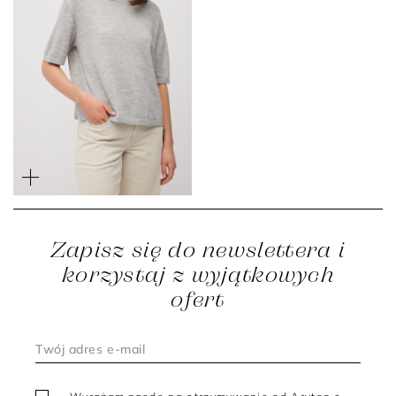
Szara bluzka z jedwabiem
i kaszmirem
699 zł
Zapisz się do newslettera i
korzystaj z wyjątkowych
ofert