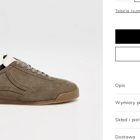
Trencze
Topy
Szorty
Sukienki wełniane
Tabela roz
Tuniki
Sukienki z wełny merino
Opis
Wymiary p
Skład i pie
Dostawa