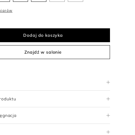
miarów
Dodaj do koszyka
Znajdź w salonie
roduktu
lęgnacja