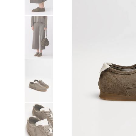
Sukienki
Swetry
Żakiety
Bluzy i dresy