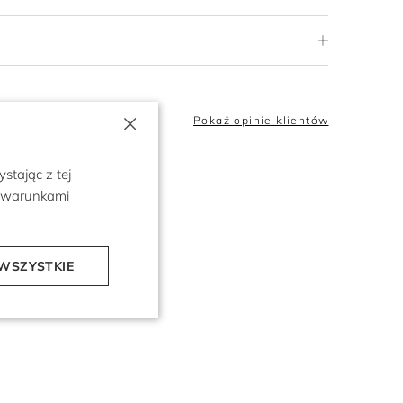
×
5.0
Pokaż opinie klientów
stając z tej
z warunkami
WSZYSTKIE