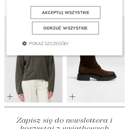
AKCEPTUJ WSZYSTKIE
ODRZUĆ WSZYSTKIE
POKAŻ SZCZEGÓŁY
Sweter golf z wełną
Sznurowane botki ze skóry
merynosową i kaszmirem
zamszowej
999 zł
499 zł
1 499 zł
999 zł
Zapisz się do newslettera i
korzystaj z wyjątkowych