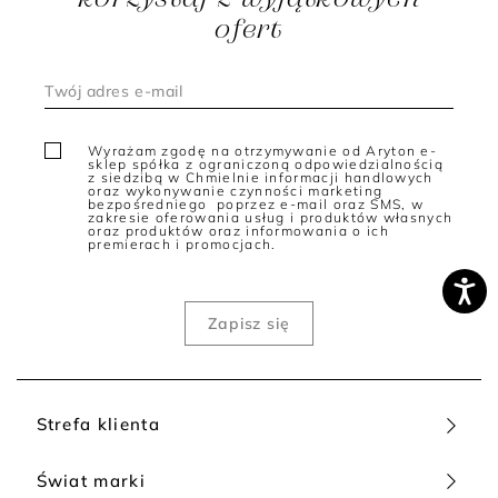
ofert
Wyrażam zgodę na otrzymywanie od Aryton e-
sklep spółka z ograniczoną odpowiedzialnością
z siedzibą w Chmielnie informacji handlowych
oraz wykonywanie czynności marketing
bezpośredniego poprzez e-mail oraz SMS, w
zakresie oferowania usług i produktów własnych
oraz produktów oraz informowania o ich
premierach i promocjach.
Strefa klienta
Świat marki