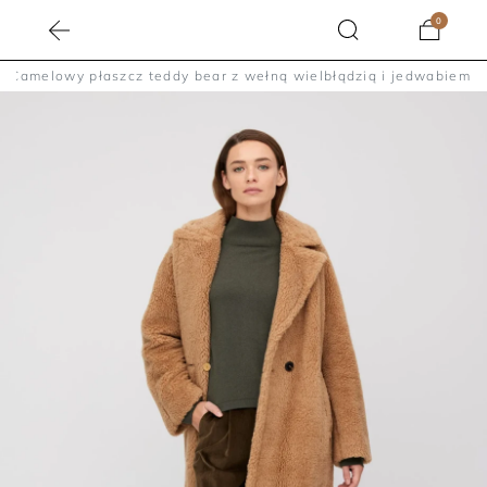
0
Camelowy płaszcz teddy bear z wełną wielbłądzią i jedwabiem