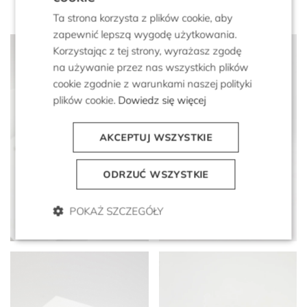
Ta strona korzysta z plików cookie, aby
zapewnić lepszą wygodę użytkowania.
Korzystając z tej strony, wyrażasz zgodę
na używanie przez nas wszystkich plików
cookie zgodnie z warunkami naszej polityki
plików cookie.
Dowiedz się więcej
AKCEPTUJ WSZYSTKIE
ODRZUĆ WSZYSTKIE
Czekoladowa czapka z
Czarna szeroka opaska na
daszkiem z domieszką
uszy z kaszmirem
kaszmiru
POKAŻ SZCZEGÓŁY
399 zł
239 zł
399 zł
279 zł