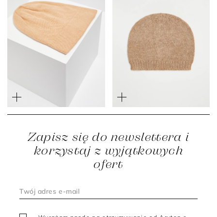
Camelowa czapka z
Camelowa czapka wełny
kaszmiru
merynosowej i suri alpaki
499 zł
349 zł
449 zł
219 zł
Zapisz się do newslettera i
korzystaj z wyjątkowych
ofert