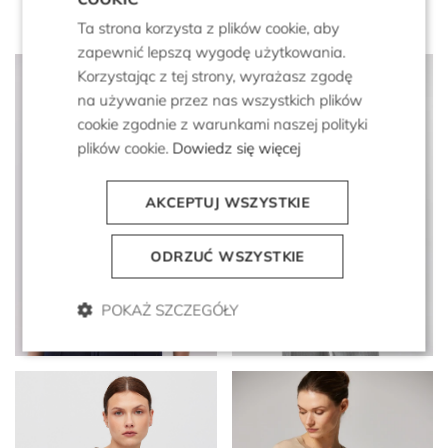
Ta strona korzysta z plików cookie, aby
zapewnić lepszą wygodę użytkowania.
Korzystając z tej strony, wyrażasz zgodę
na używanie przez nas wszystkich plików
cookie zgodnie z warunkami naszej polityki
plików cookie.
Dowiedz się więcej
AKCEPTUJ WSZYSTKIE
ODRZUĆ WSZYSTKIE
Bluzka z wełny
Bluzka bez rękawów z
POKAŻ SZCZEGÓŁY
merynosowej z dekoltem V
wełny merynosowej
699 zł
799 zł
329 zł