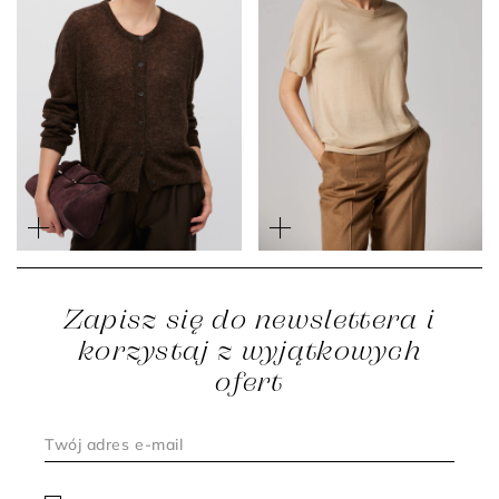
Czekoladowy kardigan z
Beżowa bluzka z wełny
wełną alpaki
merynosowej
999 zł
799 zł
549 zł
Zapisz się do newslettera i
korzystaj z wyjątkowych
ofert