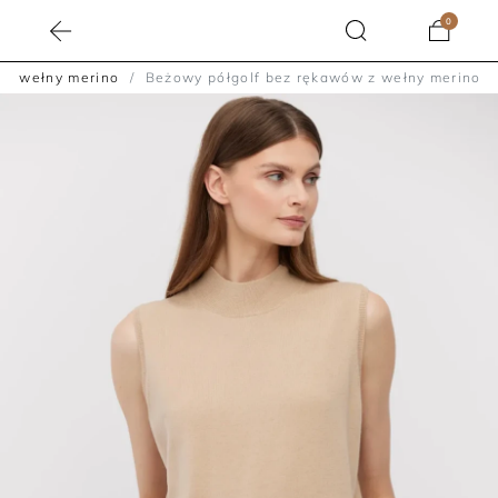
0
i z wełny merino
Beżowy półgolf bez rękawów z wełny merino