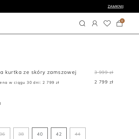
ZAMKNIJ
0
 kurtka ze skóry zamszowej
3 999 zł
2 799 zł
cena w ciągu 30 dni:
2 799 zł
l
36
38
40
42
44