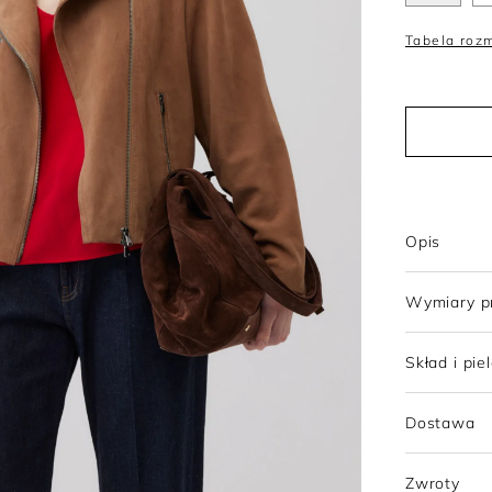
Trencze
Topy
Szorty
Sukienki wełniane
Tabela roz
Tuniki
Sukienki z wełny merino
Opis
Wymiary p
Skład i pie
Dostawa
Zwroty