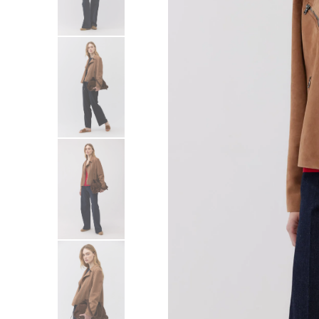
Sukienki
Swetry
Żakiety
Bluzy i dresy