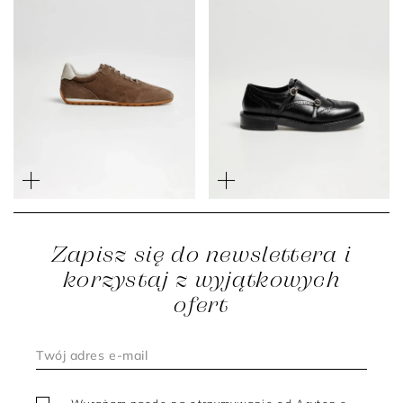
Brązowe retro sneakersy
Czarne skórzane buty z
ze skóry zamszowej
klamrami
1 099 zł
659 zł
1 299 zł
779 zł
Zapisz się do newslettera i
korzystaj z wyjątkowych
ofert