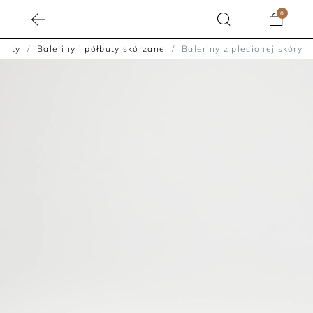
0
Buty
Baleriny i półbuty skórzane
Baleriny z plecionej skóry