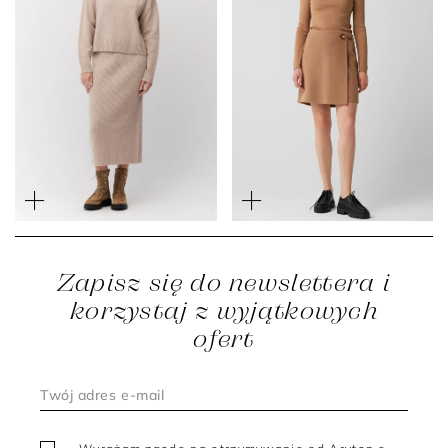
Beżowa dzianinowa
spódnica z wełny
Wełniana spódnica mini
merynosowej
doubleface
1 299 zł
649 zł
899 zł
449 zł
Zapisz się do newslettera i
korzystaj z wyjątkowych
ofert