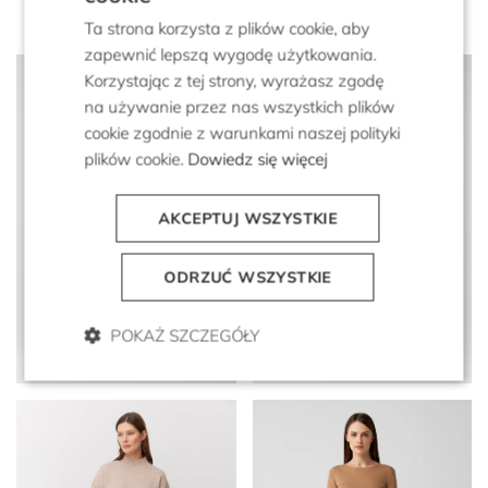
Ta strona korzysta z plików cookie, aby
zapewnić lepszą wygodę użytkowania.
Korzystając z tej strony, wyrażasz zgodę
na używanie przez nas wszystkich plików
cookie zgodnie z warunkami naszej polityki
plików cookie.
Dowiedz się więcej
AKCEPTUJ WSZYSTKIE
ODRZUĆ WSZYSTKIE
Czarna spódnica Karin do
Biała spódnica z wełny
garnituru z wełną
merynosowej
dziewiczą
POKAŻ SZCZEGÓŁY
799 zł
399 zł
699 zł