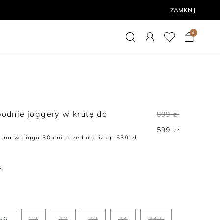
ZAMKNIJ
0
podnie joggery w kratę do
899 zł
u
599 zł
ena w ciągu 30 dni przed obniżką:
539 zł
ń
36
38
40
42
44
44,5