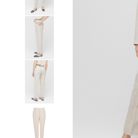
Sukienki
Swetry
Żakiety
Bluzy i dresy