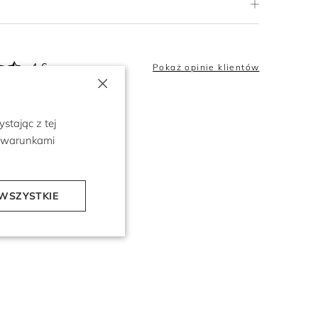
4.6
Pokaż opinie klientów
×
stając z tej
z warunkami
WSZYSTKIE