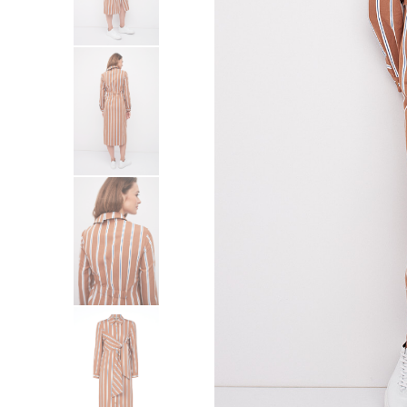
Sukienki
Swetry
Żakiety
Bluzy i dresy