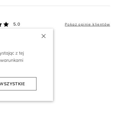
5.0
Pokaż opinie klientów
×
stając z tej
z warunkami
WSZYSTKIE