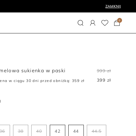
ZAMKNIJ
0
melowa sukienka w paski
999 zł
399 zł
ena w ciągu 30 dni przed obniżką:
359 zł
l
36
38
40
42
44
44,5