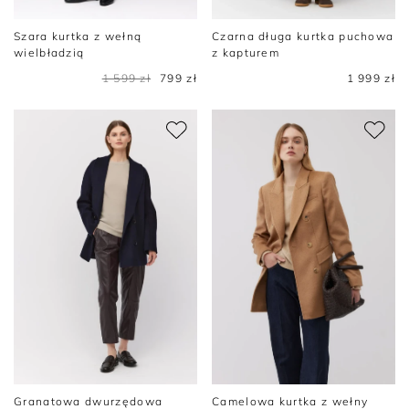
Szara kurtka z wełną
Czarna długa kurtka puchowa
wielbładzią
z kapturem
1 599 zł
799 zł
1 999 zł
Granatowa dwurzędowa
Camelowa kurtka z wełny