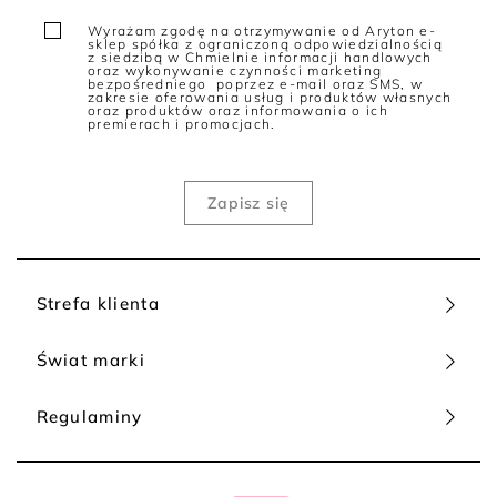
barwy. Najmodniejsze kolory to obecnie karmelowy brąz,
Wyrażam zgodę na otrzymywanie od Aryton e-
zmysłowy burgund, wyrazisty kobalt, królewski szmaragd czy
sklep spółka z ograniczoną odpowiedzialnością
twarzowy taupe. Wciąż pozostajemy jednak wierne także
z siedzibą w Chmielnie informacji handlowych
oraz wykonywanie czynności marketing
odcieniom podstawowym, czyli głębokiej czerni, śmietankowej
bezpośredniego poprzez e-mail oraz SMS, w
bieli, atramentowemu granatowi, czystemu camelowi czy
zakresie oferowania usług i produktów własnych
oraz produktów oraz informowania o ich
platynowej szarości.
premierach i promocjach.
Jeśli chodzi o materiały, to celuj w długie kurtki uszyte z
użyciem naturalnych surowców. Takie są np. pikowane długie
kurtki Patrizia Aryton wypełnione kaczym puchem i pierzem.
Przyjazne dla skóry, ciepłe i pełne szyku są także długie kurtki
wełniane, wykonane z różnych odmian tego tworzywa. Topowe
miejsca w rankingach tworzonych przez najbardziej
wymagające kabiety zajmują długie kurtki z wełny owczej i
wełny jagnięcej, z dodatkami innych luksusowych włókien.
Strefa klienta
Długie kurtki jesienne damskie - jakie wybrać?
Jesienią, czyli w okresie przejściowym, świetnie spisują się
Świat marki
długie kurtki pikowane damskie, w wersji cienkiej, zakładane
np. na t-shirt czy sukienkę z rękawami ¾. Zagwarantują Ci
ciepło podczas mroźnych poranków i wieczorów, z kolei w
Regulaminy
ciągu dnia, noszone rozpięte, nie pozwolą Ci się przegrzać. A
jeśli chcesz dodać stylizacjom więcej wytworności, wybierz
długie kurtki jesienne z wełny. Hitowe modele z kolekcji
Patrizia Aryton to m.in. beżowa dwurzędowa kurtka z angorą,