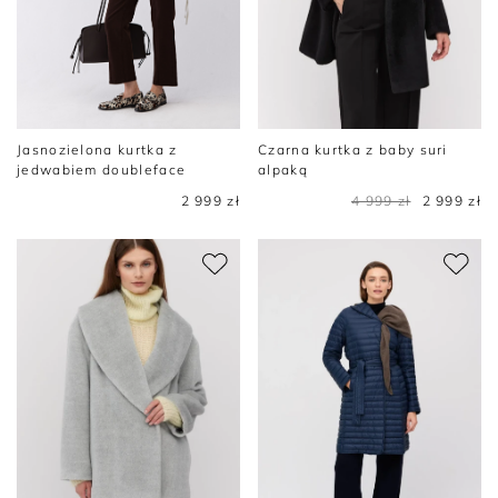
Jasnozielona kurtka z
Czarna kurtka z baby suri
jedwabiem doubleface
alpaką
2 999 zł
4 999 zł
2 999 zł