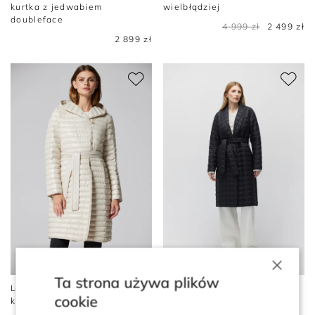
kurtka z jedwabiem
wielbłądziej
doubleface
4 999 zł
2 499 zł
2 899 zł
×
Ta strona używa plików
Lekka beżowa puchowa
Czarna kurtka pikowana z
cookie
kurtka z kapturem Mila
wypełnieniem z wełny
wielbłądziej