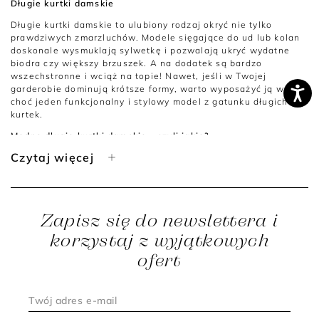
Długie kurtki damskie
Długie kurtki damskie to ulubiony rodzaj okryć nie tylko
prawdziwych zmarzluchów. Modele sięgające do ud lub kolan
doskonale wysmuklają sylwetkę i pozwalają ukryć wydatne
biodra czy większy brzuszek. A na dodatek są bardzo
wszechstronne i wciąż na topie! Nawet, jeśli w Twojej
garderobie dominują krótsze formy, warto wyposażyć ją w
choć jeden funkcjonalny i stylowy model z gatunku długich
kurtek.
Modne długie kurtki damskie - czyli jakie?
Czytaj więcej
Tej zimy szczególnie modne są puchowe okrycia, cienkie i
lekkie, a zarazem ciepłe, o kobiecych krojach. Pikowany wzór
na zewnętrznej tkaninie może mieć kształt poziomych pasów
czy rombów. Na jesień i cieplejsze zimowe dni polecamy z
kolei sprawdzone, ekskluzywne fasony, dobre dla każdej
Zapisz się do newslettera i
sylwetki. Reprezentują je kurtki z wełny, czyli eleganckie
dłuższe bosmanki, luźne modele doubleface czy dwurzędowe
korzystaj z wyjątkowych
formy na podszewce. Zarówno puchowe, jak i wełniane kurtki
ofert
występują w najbardziej plastycznych odcieniach basic.
Jakie kolory i materiały długich kurtek damskich są teraz
trendy?
Aktualny sezon wprowadził do świata okryć nowe, ciekawe