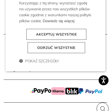
oraz produktów oraz informowania o ich
Korzystając z tej strony, wyrażasz zgodę
premierach i promocjach.
na używanie przez nas wszystkich plików
cookie zgodnie z warunkami naszej polityki
plików cookie.
Dowiedz się więcej
AKCEPTUJ WSZYSTKIE
Strefa klienta
ODRZUĆ WSZYSTKIE
Świat marki
POKAŻ SZCZEGÓŁY
Regulaminy