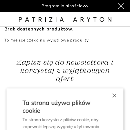
Program lojalnościowy
Brak dostępnych produktów.
To miejsce czeka na wyjątkowe produkty.
Zapisz się do newslettera i
korzystaj z wyjątkowych
ofert
×
Ta strona używa plików
cookie
Wyrażam zgodę na otrzymywanie od Aryton e-
sklep spółka z ograniczoną odpowiedzialnością
z siedzibą w Chmielnie informacji handlowych
Ta strona korzysta z plików cookie, aby
oraz wykonywanie czynności marketing
bezpośredniego poprzez e-mail oraz SMS, w
zapewnić lepszą wygodę użytkowania.
zakresie oferowania usług i produktów własnych