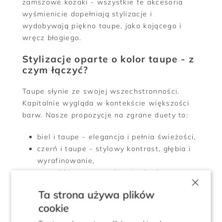
zamszowe kozaki - wszystkie te akcesoria
wyśmienicie dopełniają stylizacje i
wydobywają piękno taupe, jako kojącego i
wręcz błogiego.
Stylizacje oparte o kolor taupe - z
czym łączyć?
Taupe słynie ze swojej wszechstronności.
Kapitalnie wygląda w kontekście większości
barw. Nasze propozycje na zgrane duety to:
biel i taupe - elegancja i pełnia świeżości,
czerń i taupe - stylowy kontrast, głębia i
wyrafinowanie,
szarość i taupe - spójny i subtelny
×
monolook,
Ta strona używa plików
beż oraz inne neutralne odcienie i taupe -
cookie
spokój i ciepło,
pastele (np. mięta, róż, błękit, lawenda) i