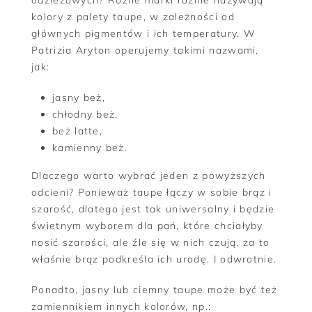
kolory z palety taupe, w zależności od
głównych pigmentów i ich temperatury. W
Patrizia Aryton operujemy takimi nazwami,
jak:
jasny beż,
chłodny beż,
beż latte,
kamienny beż.
Dlaczego warto wybrać jeden z powyższych
odcieni? Ponieważ taupe łączy w sobie brąz i
szarość, dlatego jest tak uniwersalny i będzie
świetnym wyborem dla pań, które chciałyby
nosić szarości, ale źle się w nich czują, za to
właśnie brąz podkreśla ich urodę. I odwrotnie.
Ponadto, jasny lub ciemny taupe może być też
zamiennikiem innych kolorów, np.: