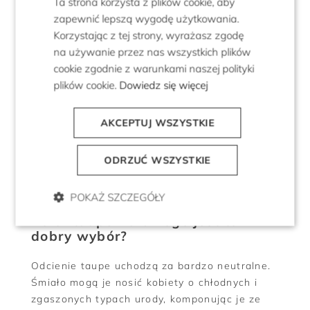
Ta strona korzysta z plików cookie, aby
taupe - delikatność i subtelność,
zapewnić lepszą wygodę użytkowania.
złoto i taupe - dotyk luksusu i
Korzystając z tej strony, wyrażasz zgodę
wykwintności,
na używanie przez nas wszystkich plików
oliwkowa zieleń i taupe - harmonia
cookie zgodnie z warunkami naszej polityki
naturalności.
plików cookie.
Dowiedz się więcej
Z czym nie łączyć taupe? Zdecydowanie
AKCEPTUJ WSZYSTKIE
odradzamy zestawianie odcieni szaro-brązu z
neonami. Intensywna czerwień, róż, oranż czy
limonka mogą zdominować zmysłowość i
ODRZUĆ WSZYSTKIE
łagodność taupe, przez co outfit straci na
harmonii i klasie.
POKAŻ SZCZEGÓŁY
Kolor taupe - dla kogo jest to
dobry wybór?
Odcienie taupe uchodzą za bardzo neutralne.
Śmiało mogą je nosić kobiety o chłodnych i
zgaszonych typach urody, komponując je ze