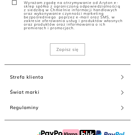
Wyrażam zgodę na otrzymywanie od Aryton e-
sklep spółka z ograniczoną odpowiedzialnością
z siedzibą w Chmielnie informacji handlowych
oraz wykonywanie czynności marketing
bezpośredniego poprzez e-mail oraz SMS, w
zakresie oferowania usług i produktów własnych
oraz produktów oraz informowania o ich
premierach i promocjach.
Strefa klienta
Świat marki
Regulaminy