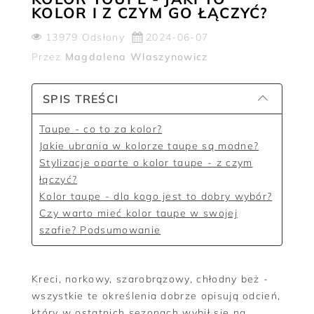
KOLOR I Z CZYM GO ŁĄCZYĆ?
13979 Odsłony
2024-06-07
Przez
Magdalena Wlaszynowicz
SPIS TREŚCI
Taupe - co to za kolor?
Jakie ubrania w kolorze taupe są modne?
Stylizacje oparte o kolor taupe - z czym
łączyć?
Kolor taupe - dla kogo jest to dobry wybór?
Czy warto mieć kolor taupe w swojej
szafie? Podsumowanie
Kreci, norkowy, szarobrązowy, chłodny beż -
wszystkie te określenia dobrze opisują odcień,
który w ostatnich sezonach wybił się na