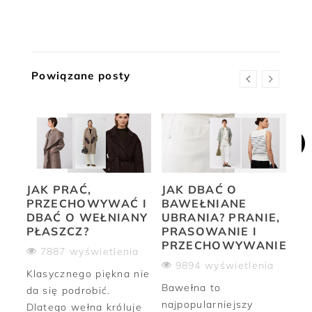
Powiązane posty
JAK PRAĆ,
JAK DBAĆ O
JA
PRZECHOWYWAĆ I
BAWEŁNIANE
W
DBAĆ O WEŁNIANY
UBRANIA? PRANIE,
SW
PŁASZCZ?
PRASOWANIE I
P
PRZECHOWYWANIE
P
7887 wyświetlenia
ia
9894 wyświetlenia
Klasycznego piękna nie
ne
Bawełna to
Ni
da się podrobić.
najpopularniejszy
zi
Dlatego wełna króluje