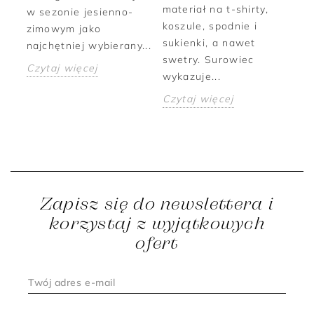
materiał na t-shirty,
we
w sezonie jesienno-
e w
koszule, spodnie i
Słu
zimowym jako
sukienki, a nawet
ot
najchętniej wybierany...
swetry. Surowiec
cie
Czytaj więcej
wykazuje...
Cz
Czytaj więcej
Zapisz się do newslettera i
korzystaj z wyjątkowych
ofert