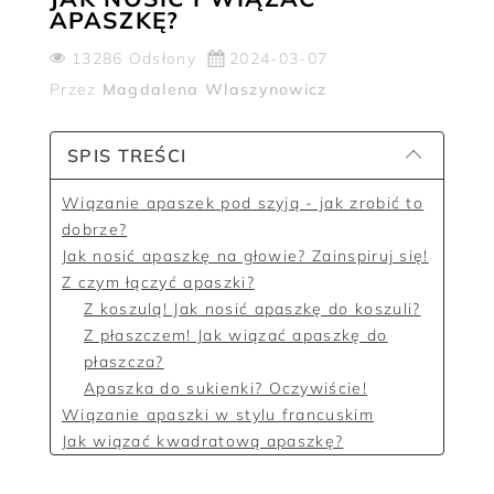
APASZKĘ?
13286 Odsłony
2024-03-07
Przez
Magdalena Wlaszynowicz
SPIS TREŚCI
Wiązanie apaszek pod szyją - jak zrobić to
dobrze?
Jak nosić apaszkę na głowie? Zainspiruj się!
Z czym łączyć apaszki?
Z koszulą! Jak nosić apaszkę do koszuli?
Z płaszczem! Jak wiązać apaszkę do
płaszcza?
Apaszka do sukienki? Oczywiście!
Wiązanie apaszki w stylu francuskim
Jak wiązać kwadratową apaszkę?
Podsumowanie: Jak nosić i wiązać apaszkę?