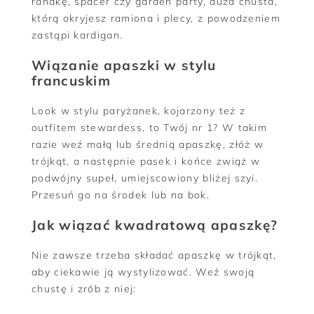
randkę, spacer czy garden party, duża chusta,
którą okryjesz ramiona i plecy, z powodzeniem
zastąpi kardigan.
Wiązanie apaszki w stylu
francuskim
Look w stylu paryżanek, kojarzony też z
outfitem stewardess, to Twój nr 1? W takim
razie weź małą lub średnią apaszkę, złóż w
trójkąt, a następnie pasek i końce zwiąż w
podwójny supeł, umiejscowiony bliżej szyi.
Przesuń go na środek lub na bok.
Jak wiązać kwadratową apaszkę?
Nie zawsze trzeba składać apaszkę w trójkąt,
aby ciekawie ją wystylizować. Weź swoją
chustę i zrób z niej: