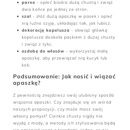
pareo
- opleć biodra dużą chustą i zwiąż
dwa końce po jednej ze stron.
szal
- złóż dużą apaszkę w pasek i opleć
nią luźno szyję, układając tak, jak lubisz;
dekorację kapelusza
- obwiąż główkę
kapelusza dookoła paskiem z dużej chusty
i zwiąż z tyłu;
ozdobę do włosów
- wykorzystaj małą
apaszkę, aby przewiązać nią kucyk lub
kok;
Podsumowanie: Jak nosić i wiązać
apaszkę?
Z pewnością znajdziesz swój ulubiony sposób
wiązania apaszki. Czy znajduje się on wśród
naszych propozycji, czy może masz swój
własny pomysł? Cienkie chusty nigdy nie
wyjdą z mody, a metody ich stylizowania będą
się zmieniać wraz z trendami. Jedno, co nie