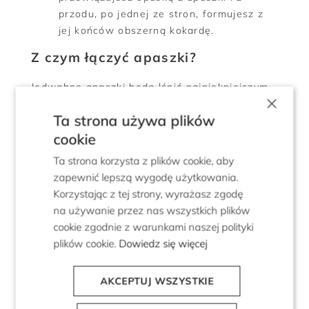
przodu, po jednej ze stron, formujesz z
jej końców obszerną kokardę.
Z czym łączyć apaszki?
Jedwabne apaszki będą lśnić najpiękniejszym
×
blaskiem w towarzystwie ubrań z tego
Ta strona używa plików
samego surowca lub innych luksusowych
cookie
materiałów. Z kolei zestawione z mniej
eleganckimi, zyskają moc ich uszlachetniania.
Ta strona korzysta z plików cookie, aby
Chustki możesz łączyć zarówno z ubraniami,
zapewnić lepszą wygodę użytkowania.
jak i akcesoriami, np. w formie dekoracyjnej
Korzystając z tej strony, wyrażasz zgodę
zawieszki do torebki.
na używanie przez nas wszystkich plików
cookie zgodnie z warunkami naszej polityki
W opcji na szyi, pod szyją, na głowie i na
plików cookie.
Dowiedz się więcej
ramionach apaszki nosimy np. do swetrów i
żakietów. Jednak najczęściej uzupełniamy nimi
AKCEPTUJ WSZYSTKIE
sety, w których bazą są sukienki, koszule i
płaszcze.