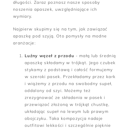
długości. Zaraz poznasz nasze sposoby
noszenia apaszek, uwzględniające ich
wymiary.
Najpierw skupimy się na tym, jak zawiązać
apaszkę pod szyją. Oto pomysły na modne
aranżacje:
Luźny węzeł z przodu
- małą lub średnią
apaszkę składamy w trójkąt. Jego czubek
stykamy z podstawą i całość formujemy
w szeroki pasek. Przekładamy przez kark
i wiążemy z przodu na swobodny supeł,
oddalony od szyi. Możemy też
zrezygnować ze składania w pasek i
przewiązać złożoną w trójkąt chustkę,
układając supeł na lewym lub prawym
obojczyku. Taka kompozycja nadaje
outfitowi lekkości i szczególnie pięknie