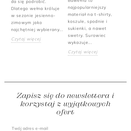
Bawełna to
Ni
da się podrobić.
najpopularniejszy
zi
Dlatego wełna króluje
materiał na t-shirty,
we
w sezonie jesienno-
e w
koszule, spodnie i
Słu
zimowym jako
sukienki, a nawet
ot
najchętniej wybierany...
swetry. Surowiec
cie
Czytaj więcej
wykazuje...
Cz
Czytaj więcej
Zapisz się do newslettera i
korzystaj z wyjątkowych
ofert