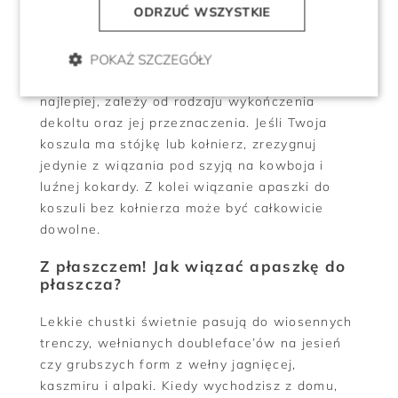
ODRZUĆ WSZYSTKIE
Z koszulą! Jak nosić apaszkę do
koszuli?
POKAŻ SZCZEGÓŁY
To, jaka apaszka do koszuli damskiej pasuje
najlepiej, zależy od rodzaju wykończenia
dekoltu oraz jej przeznaczenia. Jeśli Twoja
koszula ma stójkę lub kołnierz, zrezygnuj
jedynie z wiązania pod szyją na kowboja i
luźnej kokardy. Z kolei wiązanie apaszki do
koszuli bez kołnierza może być całkowicie
dowolne.
Z płaszczem! Jak wiązać apaszkę do
płaszcza?
Lekkie chustki świetnie pasują do wiosennych
trenczy, wełnianych doubleface’ów na jesień
czy grubszych form z wełny jagnięcej,
kaszmiru i alpaki. Kiedy wychodzisz z domu,