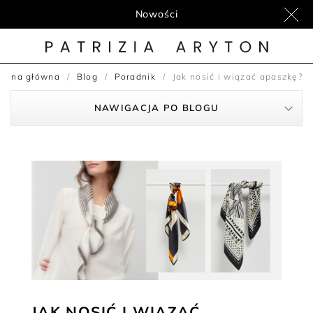
Nowości
trona główna
Blog
Poradnik
Jak nosić i wiązać apaszkę?
NAWIGACJA PO BLOGU
JAK NOSIĆ I WIĄZAĆ