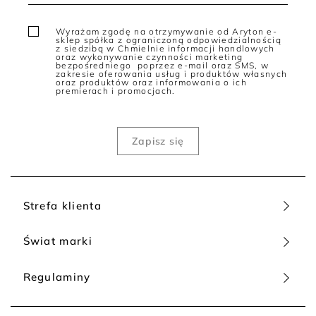
Wyrażam zgodę na otrzymywanie od Aryton e-
sklep spółka z ograniczoną odpowiedzialnością
z siedzibą w Chmielnie informacji handlowych
oraz wykonywanie czynności marketing
bezpośredniego poprzez e-mail oraz SMS, w
zakresie oferowania usług i produktów własnych
oraz produktów oraz informowania o ich
premierach i promocjach.
Strefa klienta
Świat marki
Regulaminy