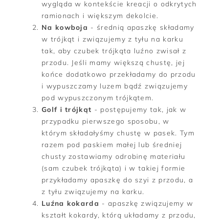
wygląda w kontekście kreacji o odkrytych
ramionach i większym dekolcie.
Na kowboja
- średnią apaszkę składamy
w trójkąt i związujemy z tyłu na karku
tak, aby czubek trójkąta luźno zwisał z
przodu. Jeśli mamy większą chustę, jej
końce dodatkowo przekładamy do przodu
i wypuszczamy luzem bądź związujemy
pod wypuszczonym trójkątem.
Golf i trójkąt
- postępujemy tak, jak w
przypadku pierwszego sposobu, w
którym składałyśmy chustę w pasek. Tym
razem pod paskiem małej lub średniej
chusty zostawiamy odrobinę materiału
(sam czubek trójkąta) i w takiej formie
przykładamy apaszkę do szyi z przodu, a
z tyłu związujemy na karku.
Luźna kokarda
- apaszkę związujemy w
kształt kokardy, którą układamy z przodu,