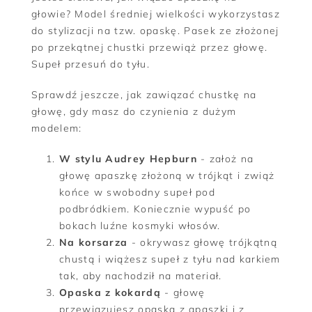
głowie? Model średniej wielkości wykorzystasz
do stylizacji na tzw. opaskę. Pasek ze złożonej
po przekątnej chustki przewiąż przez głowę.
Supeł przesuń do tyłu.
Sprawdź jeszcze, jak zawiązać chustkę na
głowę, gdy masz do czynienia z dużym
modelem:
W stylu Audrey Hepburn
- założ na
głowę apaszkę złożoną w trójkąt i zwiąż
końce w swobodny supeł pod
podbródkiem. Koniecznie wypuść po
bokach luźne kosmyki włosów.
Na korsarza
- okrywasz głowę trójkątną
chustą i wiążesz supeł z tyłu nad karkiem
tak, aby nachodził na materiał.
Opaska z kokardą
- głowę
przewiązujesz opaską z apaszki i z