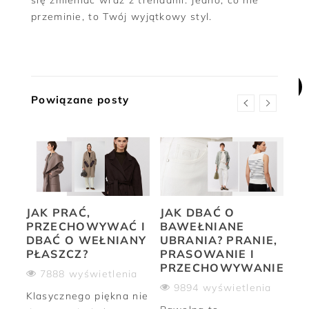
przeminie, to Twój wyjątkowy styl.
Powiązane posty
JAK PRAĆ,
JAK DBAĆ O
JA
PRZECHOWYWAĆ I
BAWEŁNIANE
W
DBAĆ O WEŁNIANY
UBRANIA? PRANIE,
SW
PŁASZCZ?
PRASOWANIE I
P
PRZECHOWYWANIE
P
7888 wyświetlenia
ia
9894 wyświetlenia
Klasycznego piękna nie
ne