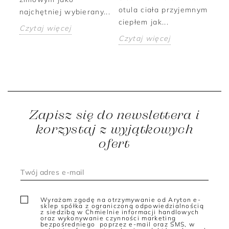
otula ciała przyjemnym
,
najchętniej wybierany...
br
ciepłem jak...
Czytaj więcej
Cz
Czytaj więcej
Zapisz się do newslettera i
korzystaj z wyjątkowych
ofert
Wyrażam zgodę na otrzymywanie od Aryton e-
sklep spółka z ograniczoną odpowiedzialnością
z siedzibą w Chmielnie informacji handlowych
oraz wykonywanie czynności marketing
bezpośredniego poprzez e-mail oraz SMS, w