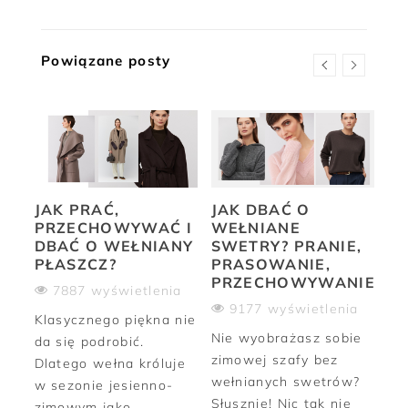
Powiązane posty
JAK PRAĆ,
JAK DBAĆ O
B
PRZECHOWYWAĆ I
WEŁNIANE
ST
DBAĆ O WEŁNIANY
SWETRY? PRANIE,
C
PŁASZCZ?
PRASOWANIE,
B
PRZECHOWYWANIE
7887 wyświetlenia
9177 wyświetlenia
ia
Klasycznego piękna nie
Pr
Nie wyobrażasz sobie
da się podrobić.
kol
zimowej szafy bez
Dlatego wełna króluje
Ar
wełnianych swetrów?
w sezonie jesienno-
za
Słusznie! Nic tak nie
zimowym jako
ni