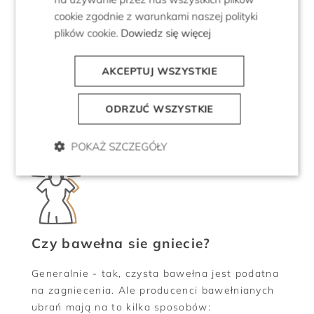
ręczniku, w przewiewnym miejscu i tak
cookie zgodnie z warunkami naszej polityki
pozostawić do wyschnięcia.
plików cookie.
Dowiedz się więcej
Z kolei t-shirty, bluzki, koszule, spodnie i
sukienki warto po wyciągnięciu z pralki mocno
AKCEPTUJ WSZYSTKIE
strzepnąć i powiesić na wieszaku. Pamiętaj o
zapięciu guzików i uformowaniu kołnierzyków
ODRZUĆ WSZYSTKIE
czy mankietów, dzięki czemu zapobiegniesz
powstaniu zagnieceń.
POKAŻ SZCZEGÓŁY
Czy bawełna sie gniecie?
Generalnie - tak, czysta bawełna jest podatna
na zagniecenia. Ale producenci bawełnianych
ubrań mają na to kilka sposobów: