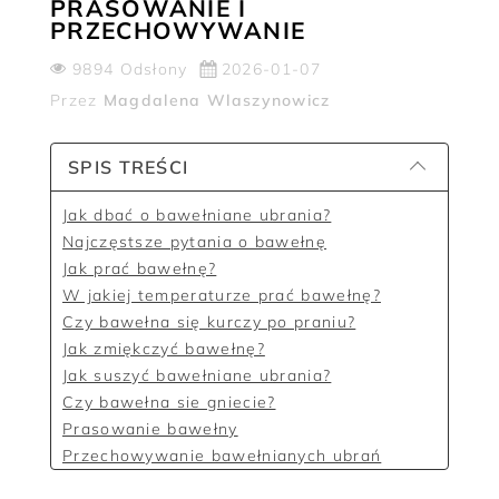
PRASOWANIE I
PRZECHOWYWANIE
9894 Odsłony
2026-01-07
Przez
Magdalena Wlaszynowicz
SPIS TREŚCI
Jak dbać o bawełniane ubrania?
Najczęstsze pytania o bawełnę
Jak prać bawełnę?
W jakiej temperaturze prać bawełnę?
Czy bawełna się kurczy po praniu?
Jak zmiękczyć bawełnę?
Jak suszyć bawełniane ubrania?
Czy bawełna sie gniecie?
Prasowanie bawełny
Przechowywanie bawełnianych ubrań
Czy bawełna jest rozciągliwa?