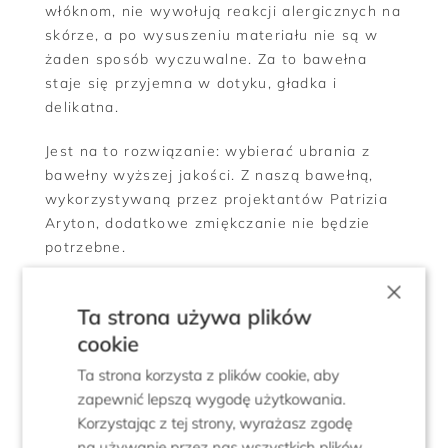
włóknom, nie wywołują reakcji alergicznych na
skórze, a po wysuszeniu materiału nie są w
żaden sposób wyczuwalne. Za to bawełna
staje się przyjemna w dotyku, gładka i
delikatna.
Jest na to rozwiązanie: wybierać ubrania z
bawełny wyższej jakości. Z naszą bawełną,
wykorzystywaną przez projektantów Patrizia
Aryton, dodatkowe zmiękczanie nie będzie
potrzebne.
×
Jak suszyć bawełniane ubrania?
Ta strona używa plików
Ponieważ woda wsiąknięta w włókna
cookie
zwiększa ciężar dzianin, nie rekomendujemy
Ta strona korzysta z plików cookie, aby
suszenia ich w pozycji wiszącej na suszarce,
zapewnić lepszą wygodę użytkowania.
bo to naraziłoby je na utratę kształtu. Swetry
Korzystając z tej strony, wyrażasz zgodę
należy rozłożyć na płasko, np. na suchym
na używanie przez nas wszystkich plików